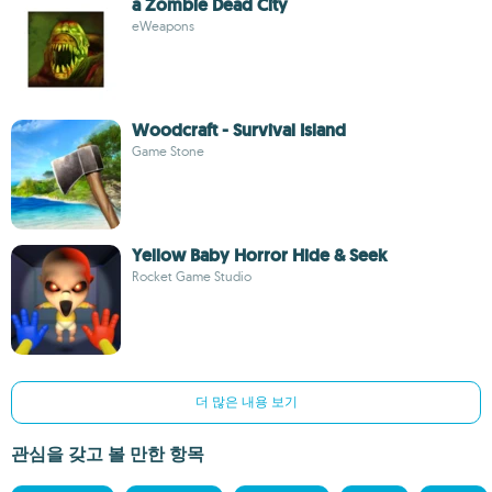
a Zombie Dead City
eWeapons
Woodcraft - Survival Island
Game Stone
Yellow Baby Horror Hide & Seek
Rocket Game Studio
더 많은 내용 보기
관심을 갖고 볼 만한 항목