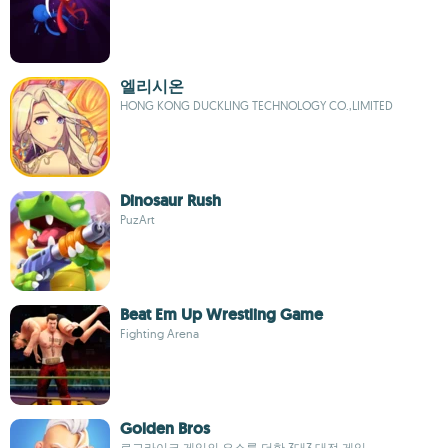
엘리시온
HONG KONG DUCKLING TECHNOLOGY CO.,LIMITED
Dinosaur Rush
PuzArt
Beat Em Up Wrestling Game
Fighting Arena
Golden Bros
로그라이크 게임의 요소를 더한 3대3 대전 게임