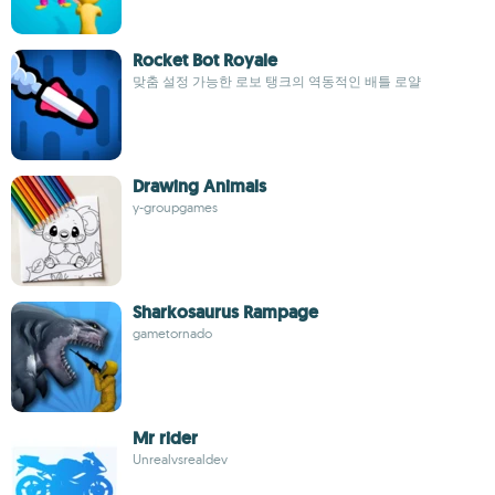
Rocket Bot Royale
맞춤 설정 가능한 로보 탱크의 역동적인 배틀 로얄
Drawing Animals
y-groupgames
Sharkosaurus Rampage
gametornado
Mr rider
Unrealvsrealdev