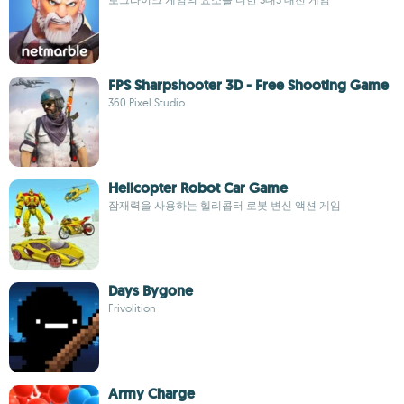
FPS Sharpshooter 3D - Free Shooting Game
360 Pixel Studio
Helicopter Robot Car Game
잠재력을 사용하는 헬리콥터 로봇 변신 액션 게임
Days Bygone
Frivolition
Army Charge