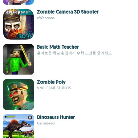
Zombie Camera 3D Shooter
eWeapons
Basic Math Teacher
흥미로운 학교 환경에서 수학 도전을 즐기세요
Zombie Poly
VNG GAME STUDIOS
Dinosaurs Hunter
GameLead