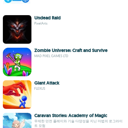
Undead Raid
PixelArts
Zombie Universe: Craft and Survive
MAD PIXEL GAMES LTD
Giant Attack
FLEXUS
Caravan Stories: Academy of Magic
무제한 던전 플레이와 기술 다양성을 지닌 마법의 로그라이
트 모험