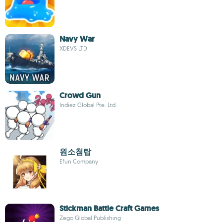
Navy War
XDEVS LTD
Crowd Gun
Indiez Global Pte. Ltd.
원소첨탑
Efun Company
Stickman Battle Craft Games
Zego Global Publishing