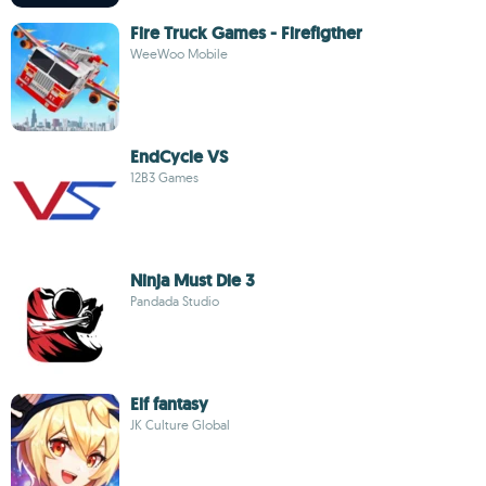
Fire Truck Games - Firefigther
WeeWoo Mobile
EndCycle VS
12B3 Games
Ninja Must Die 3
Pandada Studio
Elf fantasy
JK Culture Global