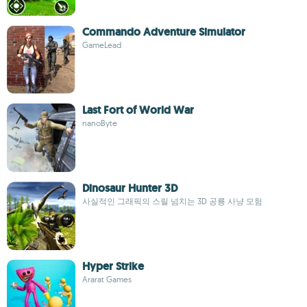
Commando Adventure Simulator
GameLead
Last Fort of World War
nanoByte
Dinosaur Hunter 3D
사실적인 그래픽의 스릴 넘치는 3D 공룡 사냥 모험
Hyper Strike
Ararat Games