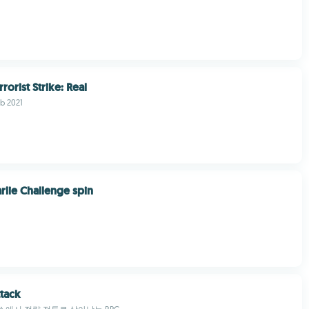
rorist Strike: Real
b 2021
rlie Challenge spin
tack