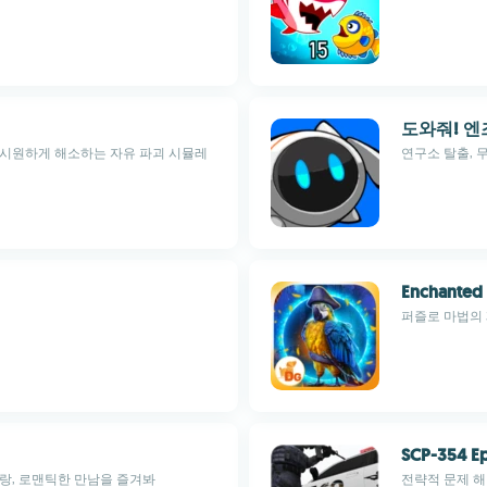
도와줘! 엔
 시원하게 해소하는 자유 파괴 시뮬레
연구소 탈출, 
Enchanted
퍼즐로 마법의
SCP-354 E
랑, 로맨틱한 만남을 즐겨봐
전략적 문제 해