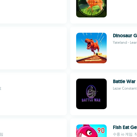
Dinosaur G
Yateland - Lea
Battle War
요
Lazar Constant
Fish Eat Ge
게임
수중 io 게임