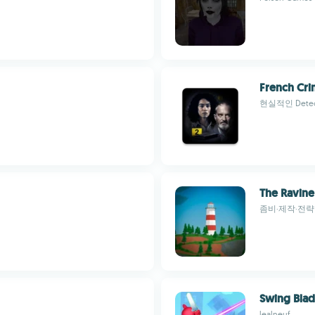
French Cri
현실적인 Dete
The Ravine 
좀비·제작·전
Swing Bla
lealneuf