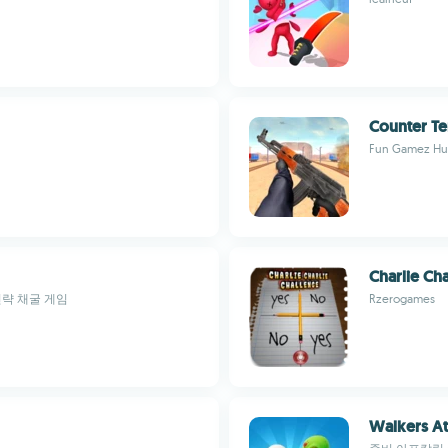
Counter Ter
Fun Gamez Hu
Charlie Cha
전략 채굴 게임
Rzerogames
Walkers At