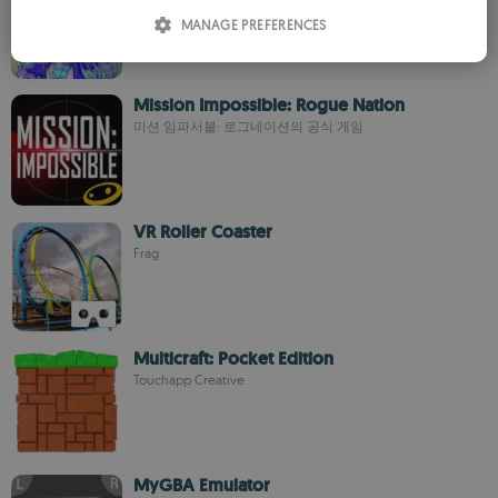
ITALIAN
MANAGE PREFERENCES
SPANISH
ROMANIAN
Mission Impossible: Rogue Nation
미션 임파서블: 로그네이션의 공식 게임
VR Roller Coaster
Frag
Multicraft: Pocket Edition
Touchapp Creative
MyGBA Emulator