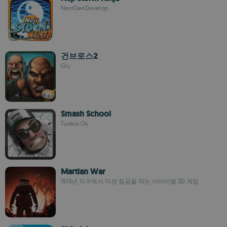
NextGenDevelop
건브로스2
Glu
Smash School
Tuokio Oy
Martian War
1913년 지구에서 마션 침공을 막는 서바이벌 3D 게임