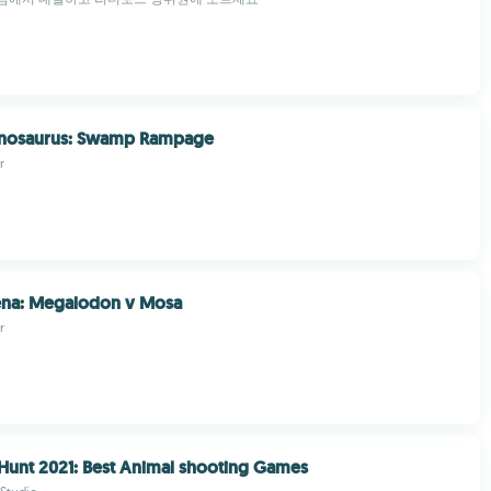
inosaurus: Swamp Rampage
r
ena: Megalodon v Mosa
r
Hunt 2021: Best Animal shooting Games