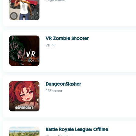
VR Zombie Shooter
VITPR
DungeonSlasher
96Percent
Battle Royale League: Offline