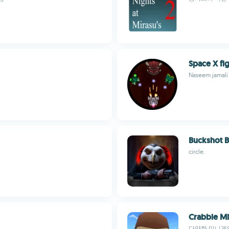
Space X fi
Naseem jamali
Buckshot Bl
circle.
Crabbie M
다양한 미니게