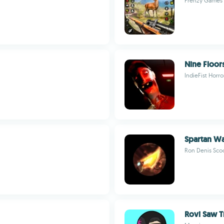
Frenzy Games 
Nine Floor
IndieFist Horr
Spartan W
Ron Denis Sco
Rovi Saw T