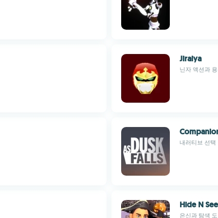
Jiraiya
닌자 액션과 용
Companio
내러티브 선택
Hide N See
은신과 탐색 도