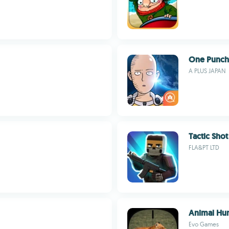
One Punch
A PLUS JAPAN
Tactic Shot
FLA&PT LTD
Animal Hun
Evo Games