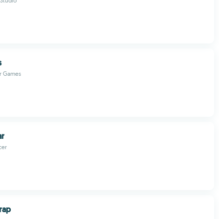
Studio
s
or Games
ar
cer
rap