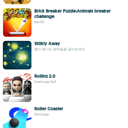
Brick Breaker Puzzle:Animals breaker
challenge
ben93
100kly Away
별이 빛나는 밤하늘을 날아보세요
Rollinz 2.0
Esselunga SpA
Roller Coaster
Ketchapp