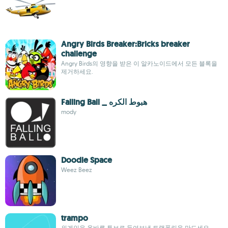
Angry Birds Breaker:Bricks breaker
challenge
Angry Birds의 영향을 받은 이 알카노이드에서 모든 블록을
제거하세요.
Falling Ball _ هبوط الكره
mody
Doodle Space
Weez Beez
trampo
외계인을 올바른 튜브로 들여보낼 트램폴린을 만드세요.