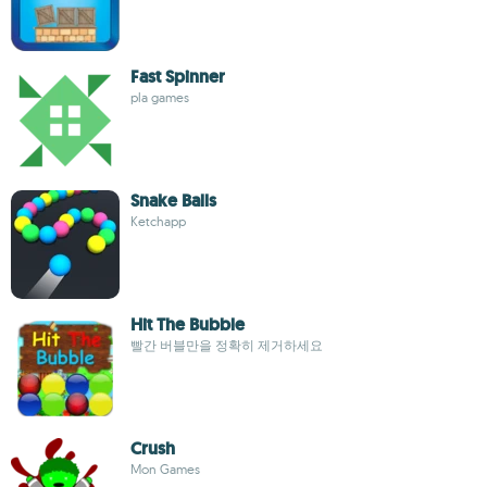
Fast Spinner
pla games
Snake Balls
Ketchapp
Hit The Bubble
빨간 버블만을 정확히 제거하세요
Crush
Mon Games