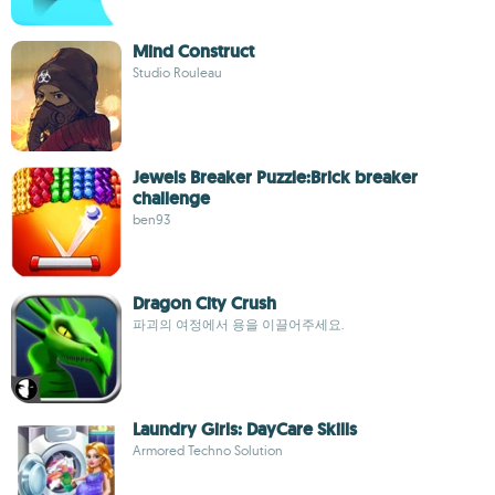
Mind Construct
Studio Rouleau
Jewels Breaker Puzzle:Brick breaker
challenge
ben93
Dragon City Crush
파괴의 여정에서 용을 이끌어주세요.
Laundry Girls: DayCare Skills
Armored Techno Solution