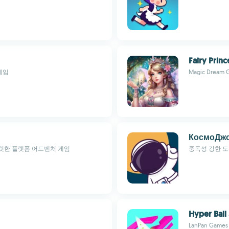
Fairy Prin
게임
Magic Dream 
КосмоДж
릿한 플랫폼 어드벤처 게임
중독성 강한 
Hyper Ball
LanPan Games