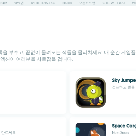
STORY
VPN 앱
BATTLE ROYALE GD
BLURRR
오픈소스 앱
CHILL WITH YOU
WI
록을 부수고, 끝없이 몰려오는 적들을 물리치세요. 매 순간 게임
 액션이 여러분을 사로잡을 겁니다.
Sky Jumpe
점프하고 별을
Space Cor
를 만드세요
NextDoors