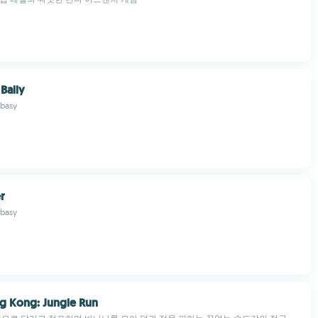
Bally
basy
r
basy
g Kong: Jungle Run