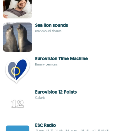
Sea lion sounds
mahmoud shams
Eurovision Time Machine
Binary Lemons
Eurovision 12 Points
Calaris
ESC Radio
유로비전 곡 및 인터뷰 스트리밍, 최고의 음악 앱