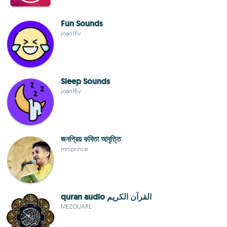
Fun Sounds
joan16v
Sleep Sounds
joan16v
জনপ্রিয় কবিতা আবৃত্তি
mniprince
quran audio القرآن الكريم
MEZOUARE