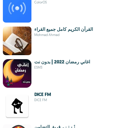
ColorOS
القرآن الكريم كامل جميع القراء
Mohmad Ahmad
اغاني رمضان 2022 | بدون نت
ESM3
DICE FM
DICE FM
ٲغاني فريق التضامن