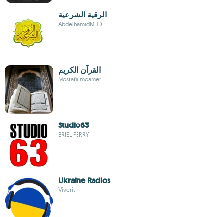
الرقية الشرعية
AbdelhamidMHD
القرآن الكريم
Mostafa moamer
Studio63
BRIEL FERRY
Ukraine Radios
Viverit