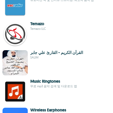
Temazo
Temazo LLC
القرآن الكريم - القارئ علي جابر
SALIM
Music Ringtones
무료 mp3 음악 검색 및 다운로드 앱
Wireless Earphones