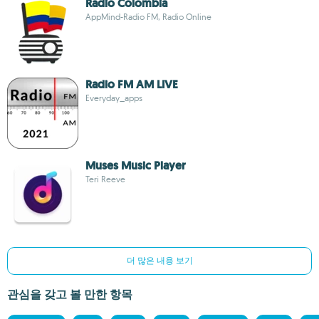
Radio Colombia
AppMind-Radio FM, Radio Online
Radio FM AM LIVE
Everyday_apps
Muses Music Player
Teri Reeve
더 많은 내용 보기
관심을 갖고 볼 만한 항목