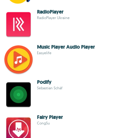
RadioPlayer
RadioPlayer Ukraine
Music Player Audio Player
Easyelife
Podify
Sebastian Schäf
Fairy Player
CongSu