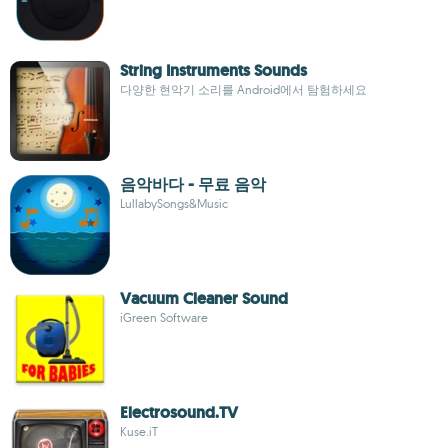
String Instruments Sounds
다양한 현악기 소리를 Android에서 탐험하세요
음악바다 - 무료 음악
LullabySongs&Music
Vacuum Cleaner Sound
iGreen Software
Electrosound.TV
Kuse.iT