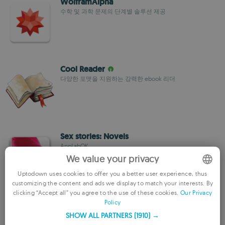
WolframAlpha
수학 및 과학 문제의 단계별 솔루션 제공
Cool Reader
다양한 포맷을 지원하는 강력한 ebook 리더
Sex stories: Novels
AppLabOK
We value your privacy
Uptodown uses cookies to offer you a better user experience, thus
customizing the content and ads we display to match your interests. By
ENGLISH
clicking “Accept all” you agree to the use of these cookies.
Our Privacy
Policy
Shosetsu
FRENCH
어디서나 라이트 노벨을 마음껏 읽어보세요.
SHOW ALL PARTNERS
(1910) →
GERMAN