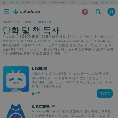
ARES: THE IRON VANGUARD
MY HERO ACADEMIA UNITED SURVIVAL
사신소년
VPN 앱
BATTLE ROYALE GD
ANDROID
/
앱
/
생산성
/
만화 및 책 독자
만화 및 책 독자
Android 기기를 PDF, EPUB, MOBI 파일 형식을 지원하는 강력한 전자책 리더로 바
꿔보세요. 괜찮은 만화의 삽화를 보고 싶을 때, 여기에서 최고의 CBR 및 CBZ 파일
뷰어는 물론, 매일 무료로 최고의 만화와 웹툰을 볼 수 있는 공식 앱을 찾아볼 수
있습니다. 어디서나 글꼴 크기를 조정하고 다크 모드를 활성화할 수 있으며, 좋아
하는 스토리를 오프라인으로 즐길 수 있습니다.
1. bilibili
bilibili 은 Android 기기용 스트리밍 앱으로, 다양한 고화질
애니메이션과 기타 유형의 비디오 콘텐츠를 즐길 수 있게
해줍니다. 직관적인 인터페이스와 고급 기능을 갖춘 bilibili
은 애니메이션 팬들을...
4.3
다운로드
2. Kotatsu
Kotatsu는 만화를 온라인으로 읽을 수 있는 훌륭한 앱으로,
인터넷에 연결하지 않고도 다운로드하여 읽을 수 있습니