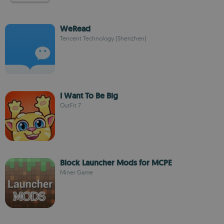
WeRead
Tencent Technology (Shenzhen)
I Want To Be Big
OutFit 7
Block Launcher Mods for MCPE
Miner Game