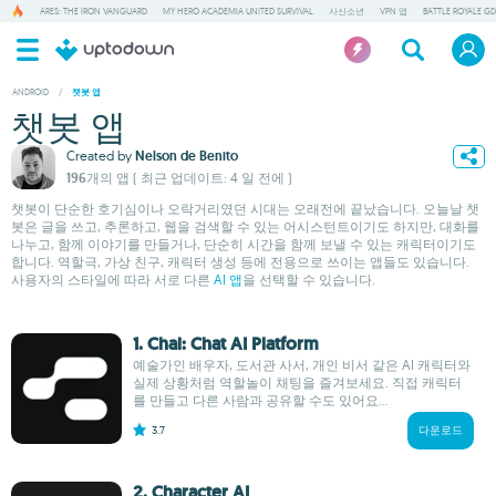
ARES: THE IRON VANGUARD
MY HERO ACADEMIA UNITED SURVIVAL
사신소년
VPN 앱
BATTLE ROYALE GD
ANDROID
/
챗봇 앱
챗봇 앱
Created by
Nelson de Benito
196개의 앱
( 최근 업데이트: 4 일 전에 )
챗봇이 단순한 호기심이나 오락거리였던 시대는 오래전에 끝났습니다. 오늘날 챗
봇은 글을 쓰고, 추론하고, 웹을 검색할 수 있는 어시스턴트이기도 하지만, 대화를
나누고, 함께 이야기를 만들거나, 단순히 시간을 함께 보낼 수 있는 캐릭터이기도
합니다. 역할극, 가상 친구, 캐릭터 생성 등에 전용으로 쓰이는 앱들도 있습니다.
사용자의 스타일에 따라 서로 다른
AI 앱
을 선택할 수 있습니다.
1. Chai: Chat AI Platform
예술가인 배우자, 도서관 사서, 개인 비서 같은 AI 캐릭터와
실제 상황처럼 역할놀이 채팅을 즐겨보세요. 직접 캐릭터
를 만들고 다른 사람과 공유할 수도 있어요...
3.7
다운로드
2. Character AI