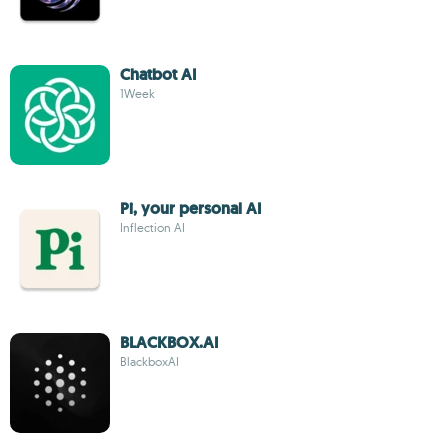
Chatbot AI
1Week
Pi, your personal AI
Inflection AI
BLACKBOX.AI
BlackboxAI