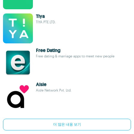
Tiya
TIYA PTE.LTD.
Free Dating
Free dating & marriage apps to meet new people
Aisle
Aisle Network Pvt. Ltd.
더 많은 내용 보기