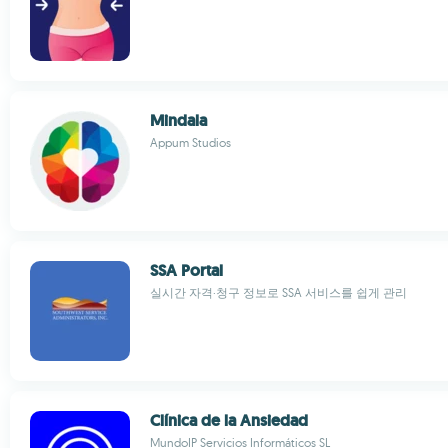
Mindala
Appum Studios
SSA Portal
실시간 자격·청구 정보로 SSA 서비스를 쉽게 관리
Clínica de la Ansiedad
MundoIP Servicios Informáticos SL