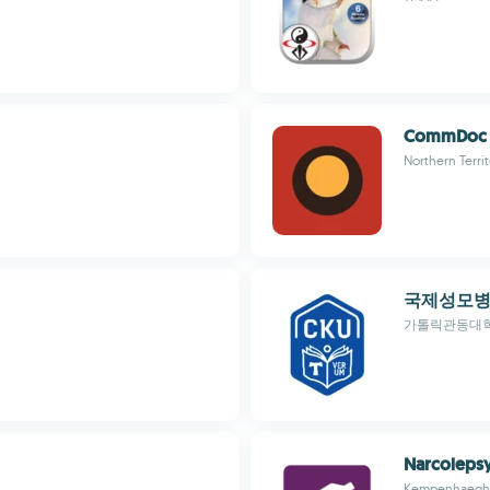
CommDoc
Northern Terri
국제성모
가톨릭관동대
Narcoleps
Kempenhaegh