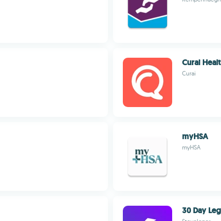
Curai Heal
Curai
myHSA
myHSA
30 Day Leg