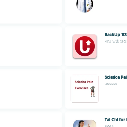
BackUp 113
개인 맞춤 안전
Sciatica Pa
tbeapps
Tai Chi fo
YMAA