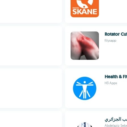
Rotator Cuf
filysapp
Health & Fi
H3 Apps
ب الجزائري
Abdelaziz Seb