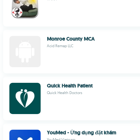
Monroe County MCA
Acid Remap LLC
Quick Health Patient
Quick Health Doctors
YouMed - Ứng dụng đặt khám
YouMed Vietnam