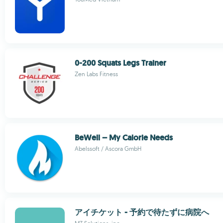
0-200 Squats Legs Trainer
Zen Labs Fitness
BeWell – My Calorie Needs
Abelssoft / Ascora GmbH
アイチケット - 予約で待たずに病院へ