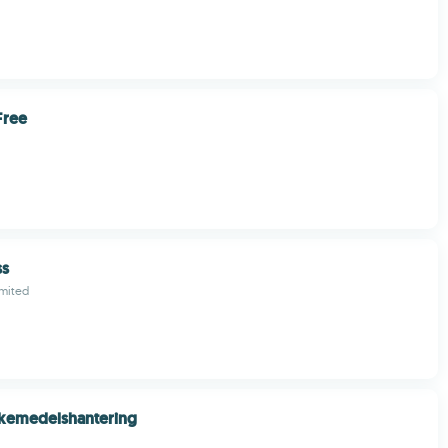
Free
ss
imited
äkemedelshantering