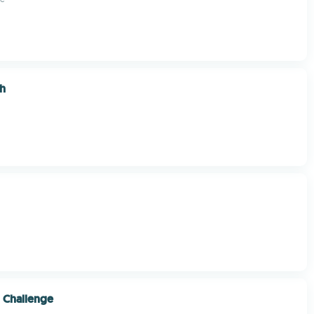
th
 Challenge