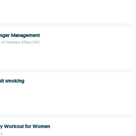
Anger Management
of Veterans Affairs (VA)
uit smoking
y Workout for Women
.o.