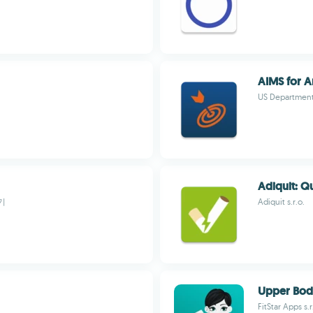
AIMS for 
US Department 
Adiquit: Q
기
Adiquit s.r.o.
Upper Bod
FitStar Apps s.r