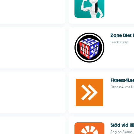
Zone Diet 
FrackStudio
Fitness4Le
Fitness4Less L
Stöd vid l
Region Skåne