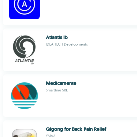
Atlantis lb
IDEA TECH Developments
Medicamente
Smartline SRL
Qigong for Back Pain Relief
YMAA