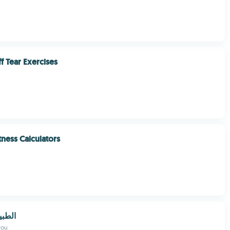
f Tear Exercises
tness Calculators
الطبي
rou