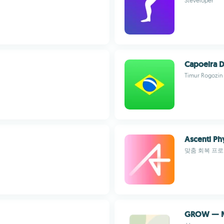
Steveloper
Capoeira D
Timur Rogozin
Ascenti Ph
맞춤 회복 프
GROW — Mo