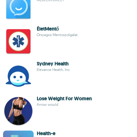
ÉletMentő
Orszagos Mentoszolgalat
Sydney Health
Elevance Health, Inc.
Lose Weight For Women
Arrow would
Health-e