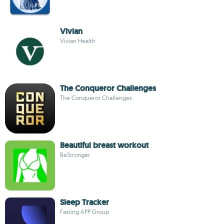
Vivian
Vivian Health
The Conqueror Challenges
The Conqueror Challenges
Beautiful breast workout
BeStronger
Sleep Tracker
Fasting APP Group