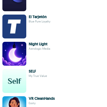
El Tarjetón
Blue Pure Loyalty
Night Light
Astrologic Media
SELF
My True Value
VR CleanHands
Essity