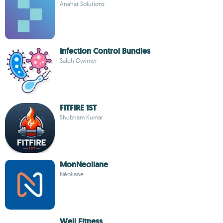
Anahat Solutions
Infection Control Bundles
Saleh Owimer
FITFIRE 1ST
Shubham Kumar
MonNeoliane
Néoliane
Well Fitness