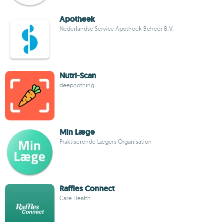
Apotheek
Nederlandse Service Apotheek Beheer B.V.
Nutri-Scan
deepnothing
Min Læge
Praktiserende Lægers Organisation
Raffles Connect
Care Health