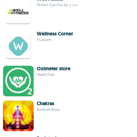
Perfect Gym Go Sp. z o.o.
Wellness Corner
Truworth
Oximeter store
HealthTree
Chakras
StudioAs3App