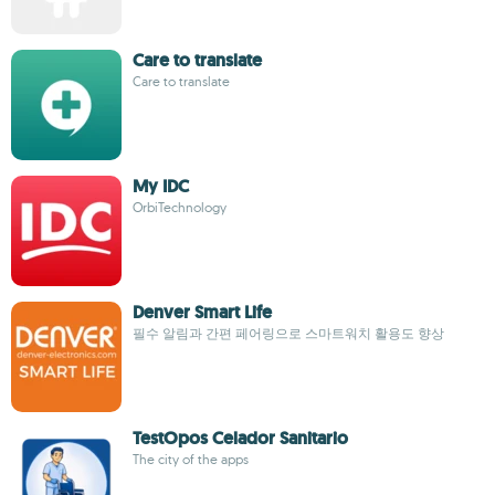
Care to translate
Care to translate
My IDC
OrbiTechnology
Denver Smart Life
필수 알림과 간편 페어링으로 스마트워치 활용도 향상
TestOpos Celador Sanitario
The city of the apps