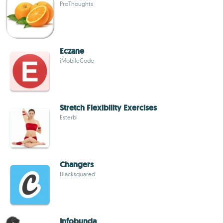
ProThoughts
Eczane
iMobileCode
Stretch Flexibility Exercises
Esterbi
Changers
Blacksquared
Infobunda