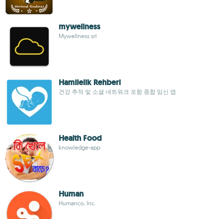
mywellness
Mywellness srl
Hamilelik Rehberi
건강 추적 및 소셜 네트워크 포함 종합 임신 앱
Health Food
knowledge-app
Human
Humanco, Inc.