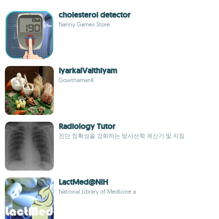
cholesterol detector
Nanny Games Store
IyarkaiVaithiyam
GowthamanK
Radiology Tutor
진단 정확성을 강화하는 방사선학 계산기 및 지침
LactMed@NIH
National Library of Medicine a