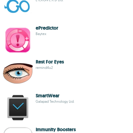
ePredictor
Baytex
Rest For Eyes
remind4u2
SmartWear
Galapad Technology Ltd.
Immunity Boosters