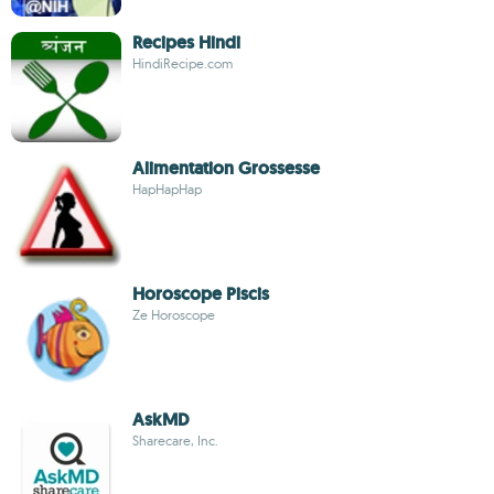
Recipes Hindi
HindiRecipe.com
Alimentation Grossesse
HapHapHap
Horoscope Piscis
Ze Horoscope
AskMD
Sharecare, Inc.