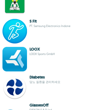
S Fit
PT. Samsung Electronics Indone
LOOX
LOOX Sports GmbH
Diabetes
당뇨 질환을 관리하세요
GlassesOff
EYEKON E.R.D Ltd.