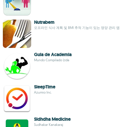
Nutrabem
오프라인 식사 계획 및 BMI 추적 기능이 있는 영양 관리 앱
Guia de Academia
Mundo Compilado Ltda
SleepTime
Azumio Inc.
Sidhdha Medicine
Sudhakar Kanakaraj