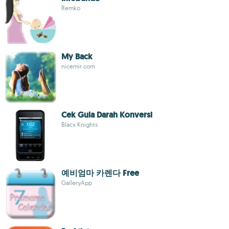
Remko
My Back
nicemir.com
Cek Gula Darah Konversi
Blacx Knights
예비엄마 카렌다 Free
GalleryApp