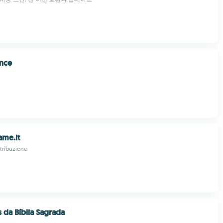
nce
ame.it
tribuzione
da Bíblia Sagrada