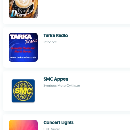
Tarka Radio
Infonote
SMC Appen
Sveriges MotorCyklister
Concert Lights
CUE Audio