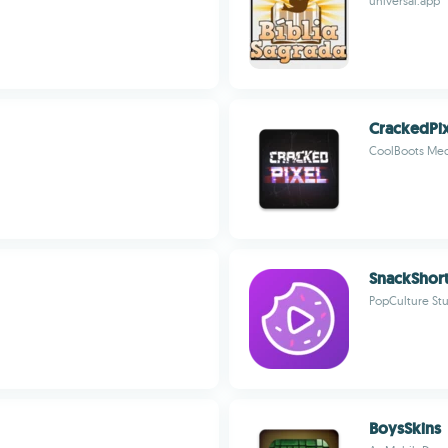
universal.app
CrackedPi
CoolBoots Med
SnackShor
PopCulture St
BoysSkins