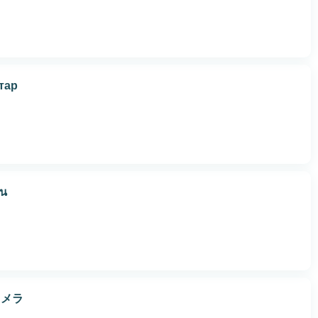
тар
ัน
カメラ