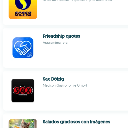
Friendship quotes
Appsamimanera
Sax Dölzig
Madison Gastronomie GmbH
Saludos graciosos con imágenes