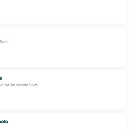
 Team
n
e Yazilim Anonim Sirketi
hoto