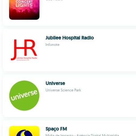
Jubilee Hospital Radio
Infonote
Universe
Universe Science Park
Spaço FM
Mídia de Impacto - Agência Digital Multimídia