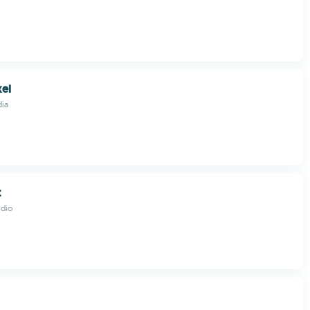
xel
ia
t
udio