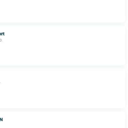
rt
D.
r
N