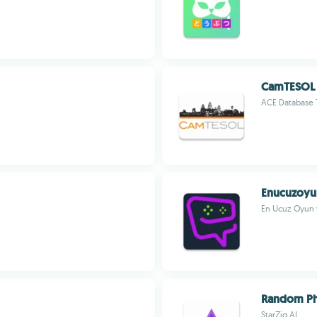
CamTESOL
ACE Database
Enucuzoyu
En Ucuz Oyun v
Random P
StarZig AI