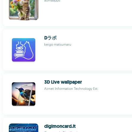
aomaapps
Dラボ
keigo matsumaru
3D Live wallpaper
Airnet Information Technology Est.
digimoncard.it