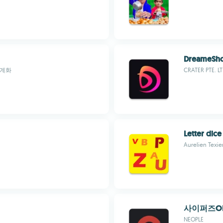
DreameSho
체계화
CRATER PTE. LT
Letter dice
Aurelien Texie
사이퍼즈O
NEOPLE