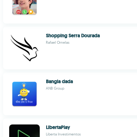
Shopping Serra Dourada
Rafael Ornelas
Bangla dada
ANB Group
LibertaPlay
Liberta Investimentos