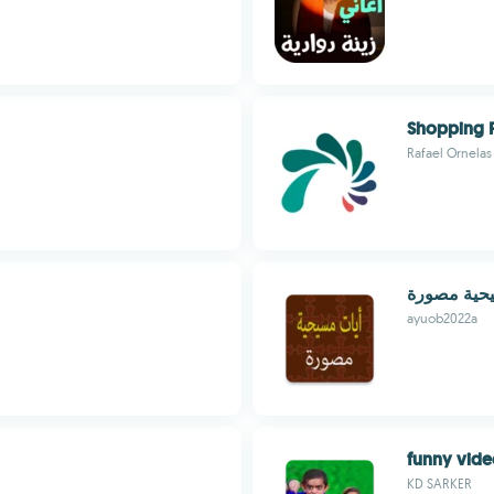
Shopping 
Rafael Ornelas
حية مصورة
ayuob2022a
funny vid
KD SARKER