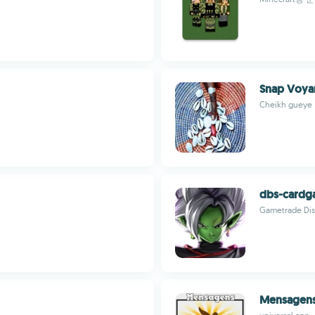
Snap Voya
Cheikh gueye
dbs-cardg
Gametrade Dis
Mensagens 