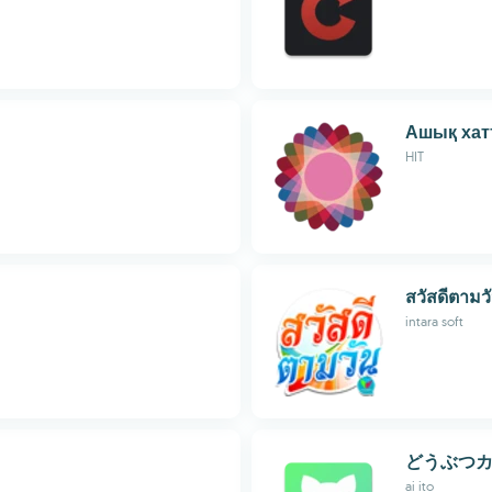
Ашық хат
HIT
สวัสดีตามว
intara soft
どうぶつ
ai ito