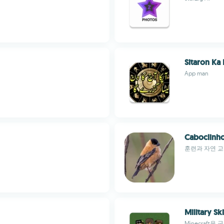
Sitaron Ka
App man
Caboclinh
훈련과 자연 교
Military Sk
Minecraft