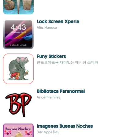
Lock Screen Xperia
Aliis Hungca
Funy Stickers
안드로이드용 재미있는 메시징 스티커
Biblioteca Paranormal
Angel Ramirez
Imagenes Buenas Noches
Dac Apps Dev