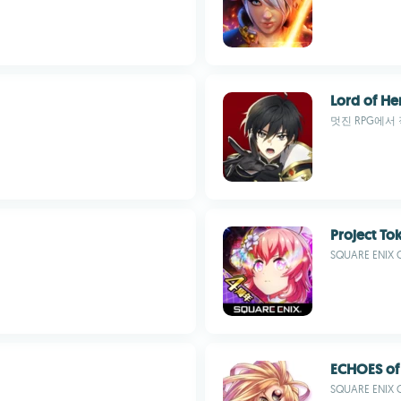
Lord of He
멋진 RPG에서
Project To
SQUARE ENIX C
ECHOES o
SQUARE ENIX C