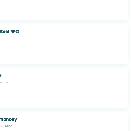
Steel RPG
e
ractive
Symphony
y Three