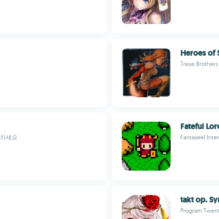
Heroes of 
Trese Brothers
Fateful Lor
리치세요
Fantaseel Inte
takt op. 
Program Twent