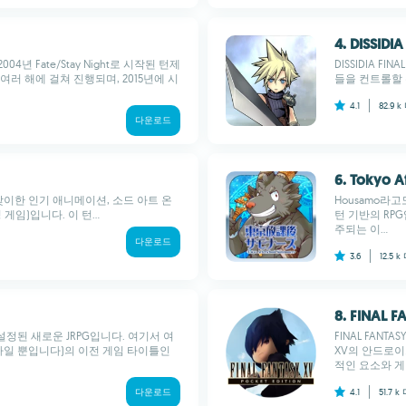
4. DISSID
2004년 Fate/Stay Night로 시작된 턴제
DISSIDIA FI
러 해에 걸쳐 진행되며, 2015년에 시
들을 컨트롤할 수 있
4.1
82.9 k
다운로드
6. Tokyo 
 시즌을 맞이한 인기 애니메이션, 소드 아트 온
Housamo라고도
잉 게임)입니다. 이 턴...
턴 기반의 RP
주되는 이...
다운로드
3.6
12.5 k
8. FINAL 
y 세계에 설정된 새로운 JRPG입니다. 여기서 여
FINAL FANT
 제작사일 뿐입니다)의 이전 게임 타이틀인
XV의 안드로이
적인 요소와 게임
다운로드
4.1
51.7 k