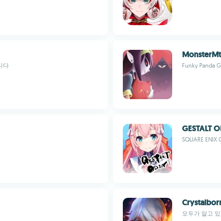
MonsterM
니다
Funky Panda 
GESTALT O
SQUARE ENIX C
Crystalbor
모두가 알고 있