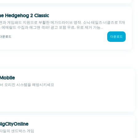
The Hedgehog 2 Classic
 화면과 게임패드 지원으로 부활한 메가드라이브 명작. 소닉·테일즈·너클즈로 11개
 에메랄드 수집과 에그맨 격파! 광고 포함 무료, 유료 제거 가능...
다운로드
다운로드
Mobile
에서 오리진 시스템을 해방시키세요
igCityOnline
스타일의 샌드박스 게임