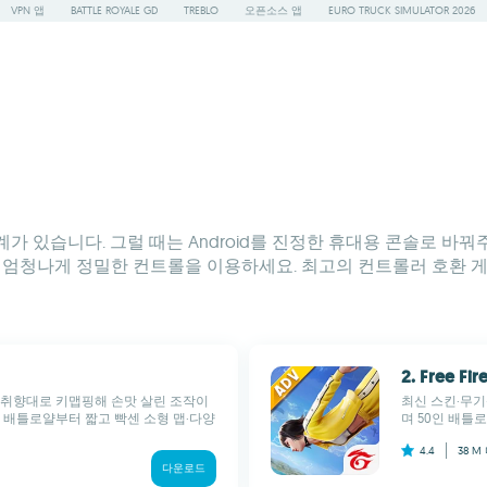
VPN 앱
BATTLE ROYALE GD
TREBLO
오픈소스 앱
EURO TRUCK SIMULATOR 2026
있습니다. 그럴 때는 Android를 진정한 휴대용 콘솔로 바꿔주는
에서 엄청나게 정밀한 컨트롤을 이용하세요. 최고의 컨트롤러 호환
2. Free Fi
내 취향대로 키맵핑해 손맛 살린 조작이
최신 스킨·무기
 배틀로얄부터 짧고 빡센 소형 맵·다양
며 50인 배틀
4.4
38 M
다운로드