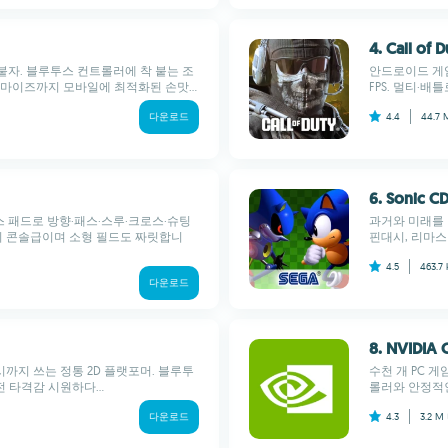
4. Call of 
게 붙자. 블루투스 컨트롤러에 착 붙는 조
안드로이드 게
마이즈까지 모바일에 최적화된 손맛...
FPS. 멀티·
다운로드
4.4
44.7
6. Sonic C
투스 패드로 방향·패스·스루·크로스·슈팅
과거와 미래를 
작이 콘솔급이며 소형 필드도 짜릿합니
핀대시, 리마스
4.5
463.7
다운로드
8. NVIDIA
까지 쓰는 정통 2D 플랫포머. 블루투
수천 개 PC 
 타격감 시원하다...
롤러와 안정적인 
다운로드
4.3
3.2 M