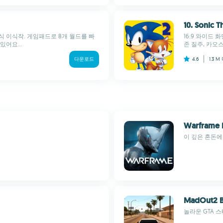
10. Sonic 
 이식작. 게임패드로 8개 월드를 빠
16:9 와이드
어요...
존 질주, 카오스
다운로드
4.6
1.3 M
Warframe 
이 깊은 혼돈
MadOut2 B
놀라운 GTA 