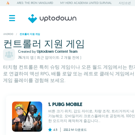
ARES: THE IRON VANGUARD
MY HERO ACADEMIA UNITED SURVIVAL
사신소년
ANDROID
/
컨트롤러 지원 게임
컨트롤러 지원 게임
Created by
Uptodown Content Team
76개의 앱
( 최근 업데이트: 2 개월 전에 )
터치형 컨트롤은 특히 슈팅 게임이나 오픈 월드 게임에서는 한계가 
로 연결하여 액션 RPG, 배틀 로얄 또는 레트로 클래식 게임
게임 플레이를 경험해 보세요.
1. PUBG MOBILE
버튼 크기·위치, 감도·자이로, 차량 조작, 트리거까지 
가능해요. 모바일끼리 크로스플레이로 공정하게, 100인
한 모드까지 쾌적하게 즐깁니다...
4.5
232.2 M
다운로드