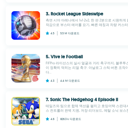
3. Rocket League Sideswipe
측면 시야 아레나에서 1v1·2v2, 한 판 2분으로 시원하
작감으로 부스터·에어롤 묘기, 빠른 매칭과 차량 커스터
4.5
5.5 M
다운로드
5. Vive le Football
FIFPro 라이선스의 실사 얼굴과 거리 축구까지, 블루
이 정확히 먹히는 리얼 축구. 아날로그 스틱·버튼 조
다...
4.3
4.4 M
다운로드
7. Sonic The Hedgehog 4 Episode II
테일즈와 팀으로 합체 액션을 펼치고 호밍어택·스핀대시
스 컨트롤러 완벽 지원, 저장·리더보드, 메탈 소닉 보스전
4.6
826.3 k
다운로드