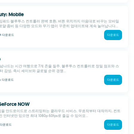
Duty: Mobile
임패드·블루투스 컨트롤러 완벽 호환, 버튼 위치까지 마음대로 바꾸는 모바일
배틀로얄·좀비 등 다양한 모드와 무기·맵이 꾸준히 업데이트돼 계속 늘어납니다...
 M
다운로드
다운로드
D
넘나드는 시간 여행으로 7개 존을 질주. 블루투스 컨트롤러로 정밀 점프와 스
터 감성, 즉시 세이브와 글로벌 순위 경쟁...
 k
다운로드
다운로드
 GeForce NOW
게임을 안드로이드로 스트리밍하는 클라우드 서비스. 무료작부터 대작까지, 컨트
인터넷만 있으면 최대 1080p 60fps로 즐길 수 있어요...
다운로드
다운로드