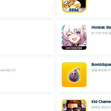
Honkai: Sta
턴 기반 대전 
BombSqua
sashi입니다
정말 화끈한 
Kid Chame
완벽한 변장으