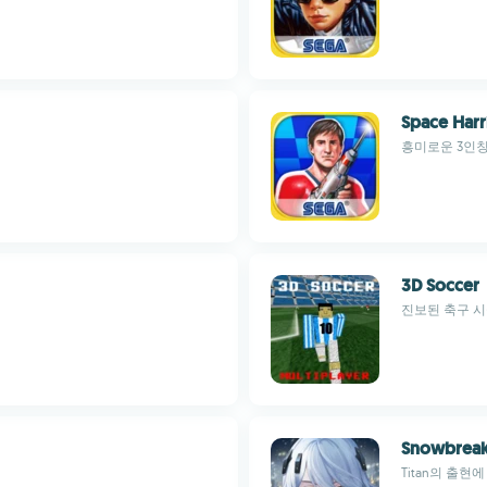
Space Harri
흥미로운 3인칭
3D Soccer
진보된 축구 
Snowbreak
Titan의 출