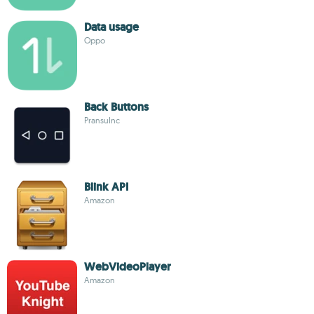
Data usage
Oppo
Back Buttons
PransuInc
Blink API
Amazon
WebVideoPlayer
Amazon