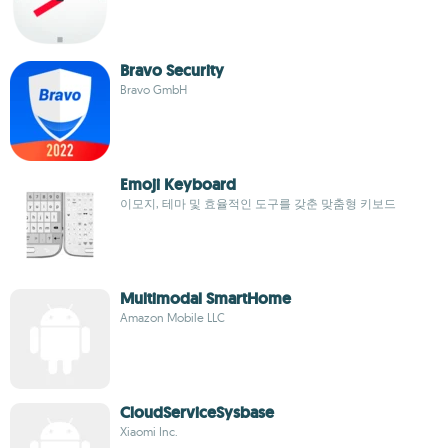
Bravo Security
Bravo GmbH
Emoji Keyboard
이모지, 테마 및 효율적인 도구를 갖춘 맞춤형 키보드
Multimodal SmartHome
Amazon Mobile LLC
CloudServiceSysbase
Xiaomi Inc.