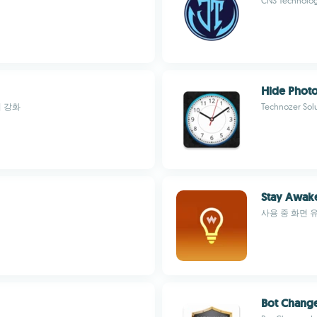
CNS Technologi
Hide Photo
 강화
Technozer Sol
Stay Awak
사용 중 화면 유지
Bot Chang