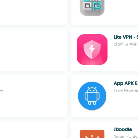
Lite VPN -
안전하고 빠른 
App APK Ex
가능
Yasiru Nayanaj
JDoodle
Nutpan Pty Ltd