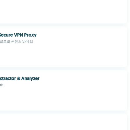
 Secure VPN Proxy
글로벌 콘텐츠 VPN 앱
tractor & Analyzer
ith