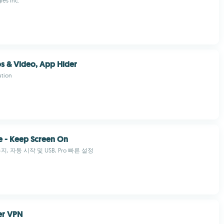
es Inc.
s & Video, App Hider
ution
e - Keep Screen On
, 자동 시작 및 USB, Pro 빠른 설정
er VPN