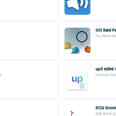
GO Raid Pa
Tiny Whale Pte.
up3 eSIM: 5
화
Hutchison Dre
KCQ Scoot
맞춤 제어와 