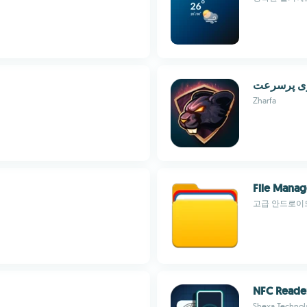
Zharfa
File Manag
고급 안드로이드
NFC Reader
Shexa Technol