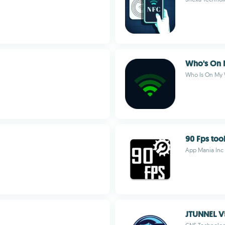
Who's On 
Who Is On My 
90 Fps tool
App Mania Inc
JTUNNEL V