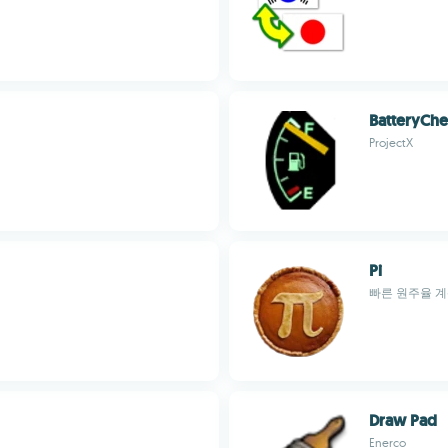
BatteryCh
ProjectX
Pi
빠른 원주율 
Draw Pad
Enerco