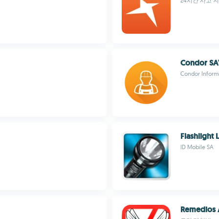
24시간 사고 지
Condor S
Condor Inform
Flashlight
ID Mobile SA
Remedios 