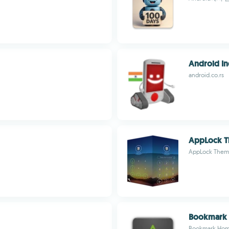
Android In
android.co.rs
AppLock T
AppLock Them
Bookmark
Bookmark Ho