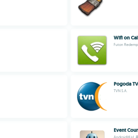
Wifi on Cal
Futon Redemp
Pogoda T
TVN S.A.
Event Coun
Android에