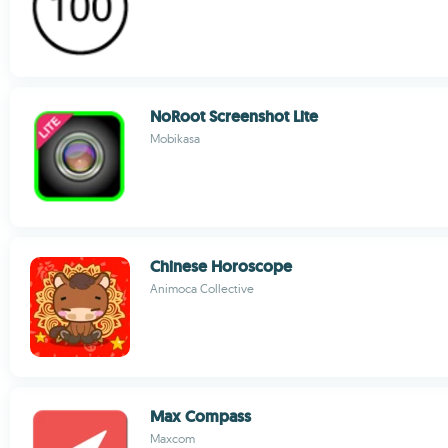
NoRoot Screenshot Lite
Mobikasa
Chinese Horoscope
Animoca Collective
Max Compass
Maxcom