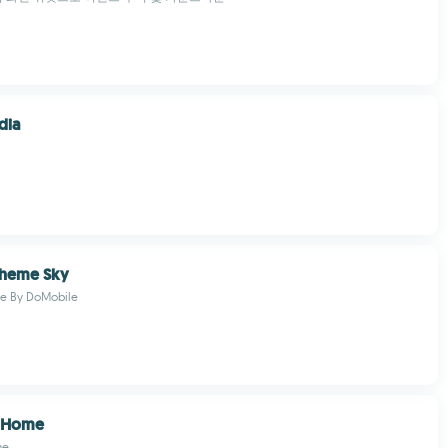
dia
heme Sky
e By DoMobile
 Home
me