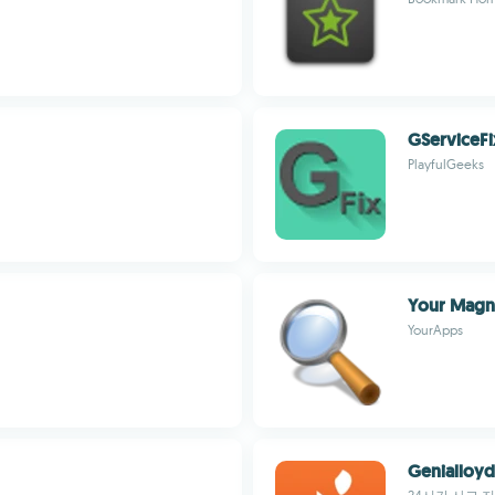
GServiceFi
PlayfulGeeks
Your Magni
YourApps
Genialloyd