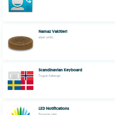
Namaz Vakitleri
alper yildiz
Scandinavian Keyboard
Trygve Aaberge
LED Notifications
Pinnacle Labs