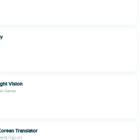
ay
ght Vision
ski Games
orean Translator
 번역기입니다