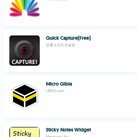
Quick Capture(Free)
공룡소프트컨설팅
Micro Qibla
L33CH.com
Sticky Notes Widget
MayaLogic Inc.