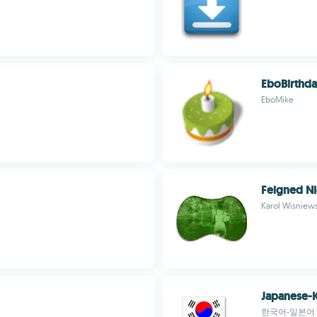
EboBirthd
EboMike
Feigned Ni
Karol Wisniew
Japanese-K
한국어-일본어