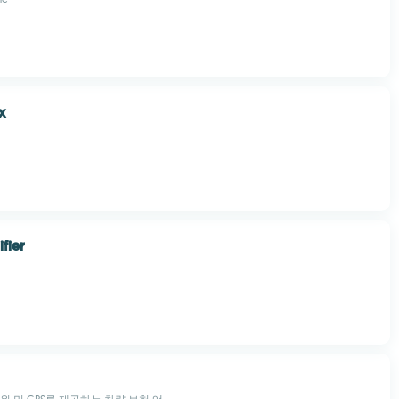
x
fier