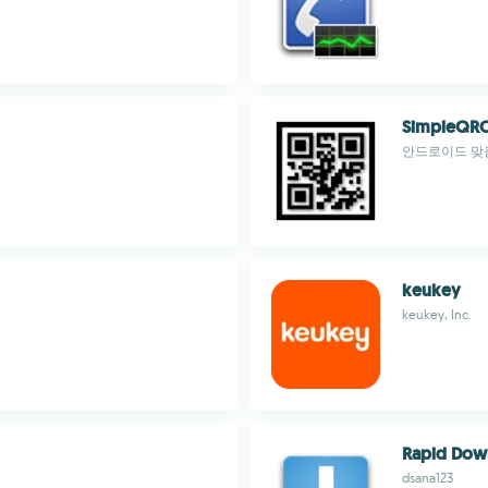
SimpleQR
안드로이드 맞춤
keukey
keukey, Inc.
Rapid Dow
dsana123