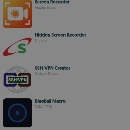
Screen Recorder
Applus Studio
Hidden Screen Recorder
Thucnd
SSH-VPN Creator
Radwan Daoud
BlueBall Macro
SOKA APPS