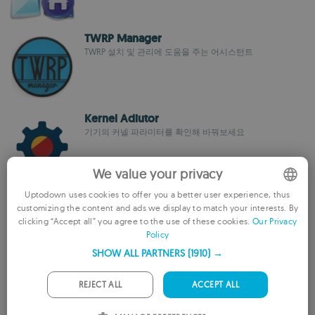
TWRP Manager
TWRP 설치 및 관리에 도움을 주는 어시스턴트
Kernel Adiutor
기기의 커넬 파라미터를 확인해 바꿔보세요
We value your privacy
Uptodown uses cookies to offer you a better user experience, thus
사진 복구
customizing the content and ads we display to match your interests. By
ENGLISH
Tasty Blueberry PI
clicking “Accept all” you agree to the use of these cookies.
Our Privacy
Policy
FRENCH
SHOW ALL PARTNERS
(1910) →
GERMAN
Emoji keyboard - Themes, Fonts
PORTUGUESE
REJECT ALL
ACCEPT ALL
안드로이드의 타이핑 체험을 개선해보세요.
ITALIAN