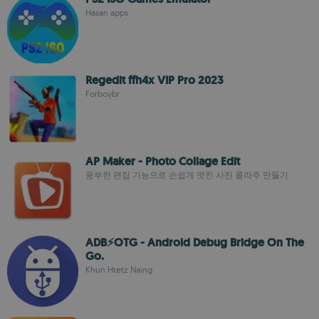
Hasan apps
Regedit ffh4x VIP Pro 2023
Forboybr
AP Maker - Photo Collage Edit
풍부한 편집 기능으로 손쉽게 멋진 사진 콜라주 만들기
ADB⚡OTG - Android Debug Bridge On The
Go.
Khun Htetz Naing