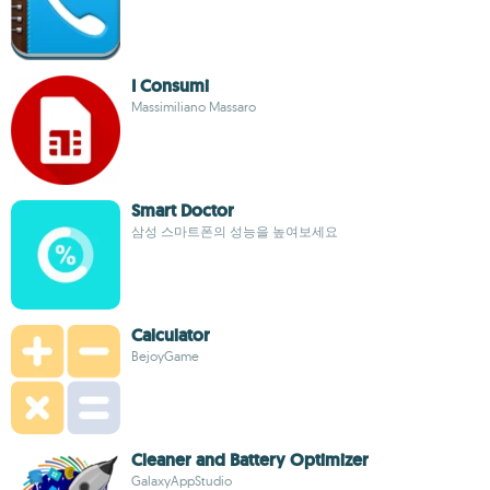
I Consumi
Massimiliano Massaro
Smart Doctor
삼성 스마트폰의 성능을 높여보세요
Calculator
BejoyGame
Cleaner and Battery Optimizer
GalaxyAppStudio