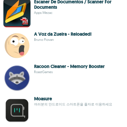
Escaner De Documentos / Scanner For
Documents
Apps Mezac
A Voz da Zueira - Reloaded!
Bruno Piovan
Racoon Cleaner - Memory Booster
RoastGames
Moasure
여러분의 안드로이드 스마트폰을 줄자로 이용하세요