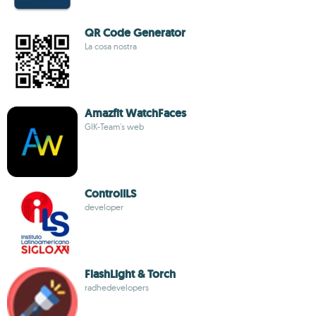
QR Code Generator
La cosa nostra
Amazfit WatchFaces
GIK-Team's web
ControlILS
developer
FlashLight & Torch
radhedevelopers