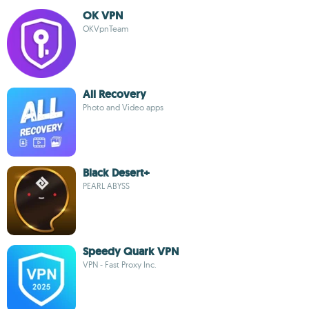
OK VPN
OKVpnTeam
All Recovery
Photo and Video apps
Black Desert+
PEARL ABYSS
Speedy Quark VPN
VPN - Fast Proxy Inc.