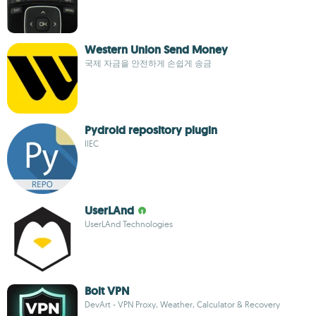
Western Union Send Money
국제 자금을 안전하게 손쉽게 송금
Pydroid repository plugin
IIEC
UserLAnd
UserLAnd Technologies
Bolt VPN
DevArt - VPN Proxy, Weather, Calculator & Recovery