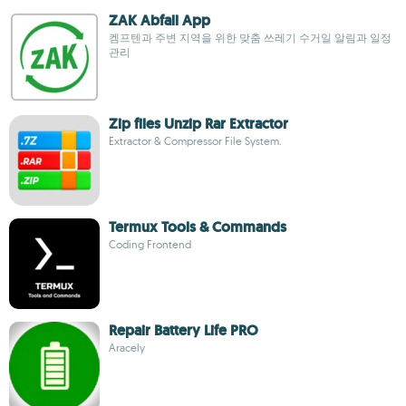
ZAK Abfall App
켐프텐과 주변 지역을 위한 맞춤 쓰레기 수거일 알림과 일정
관리
Zip files Unzip Rar Extractor
Extractor & Compressor File System.
Termux Tools & Commands
Coding Frontend
Repair Battery Life PRO
Aracely