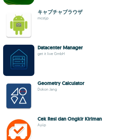
キャプチャブラウザ
mcstjp
Datacenter Manager
get it live GmbH
Geometry Calculator
Dokon Jang
Cek Resi dan Ongkir Kiriman
Ayiip