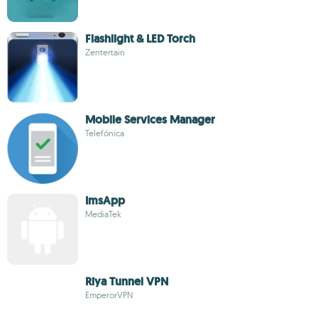
Flashlight & LED Torch
Zentertain
Mobile Services Manager
Telefónica
ImsApp
MediaTek
Riya Tunnel VPN
EmperorVPN