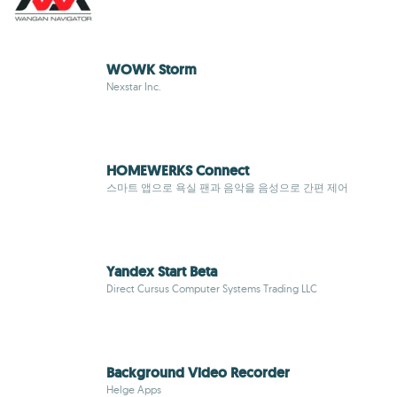
WOWK Storm
Nexstar Inc.
HOMEWERKS Connect
스마트 앱으로 욕실 팬과 음악을 음성으로 간편 제어
Yandex Start Beta
Direct Cursus Computer Systems Trading LLC
Background Video Recorder
Helge Apps