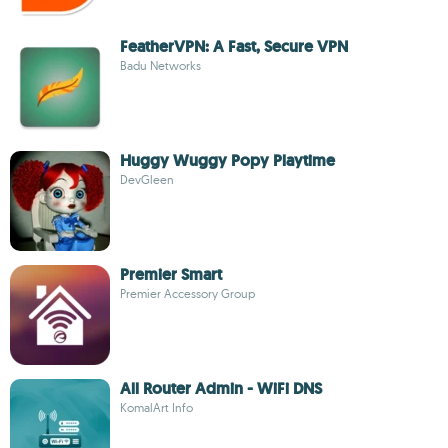
FeatherVPN: A Fast, Secure VPN
Badu Networks
Huggy Wuggy Popy Playtime
DevGleen
Premier Smart
Premier Accessory Group
All Router Admin - WiFi DNS
KomalArt Info