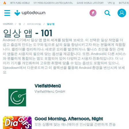
BETA PUBG MOBILE
MY HERO ACADEMIA UNITED SURVIVAL
GAME WORLD: LIFE STORY
VPN 앱
BATTLE R
ANDROID
/
앱
/
라이프스타일
/
일상 앱
일상 앱 - 101
Android 기기에서 일상 앱 앱의 세계를 탐험해 보세요. 이 선택은 일상 작업을 더
쉽고 즐겁게 만드는 도구와 팁으로 삶의 질을 향상시키고자 하는 분들에게 적합합
니다. 캘린더를 정리하거나, 새로운 요리를 발견하거나, 웰니스 조언을 찾든 간에
이 앱들은 사용자의 필요에 맞는 옵션을 제공합니다. 또한, Android의 다른 서비스
와 원활하게 통합되는 앱도 포함되어 있어 다양하고 사용자 친화적입니다. 더 나
아가 기기를 개인화하여 고유한 취향에 맞출 수 있는 옵션도 포함되어 있으니,
Uptodown에서 다운로드하고 이 컬렉션을 활용해 Android 환경을 변신시켜 보세
요.
VielfaltMenü
VielfaltMenü GmbH
Good Morning, Afternoon, Night
모든 상황에 맞는 애니메이션 인사말을 간편하게 전송