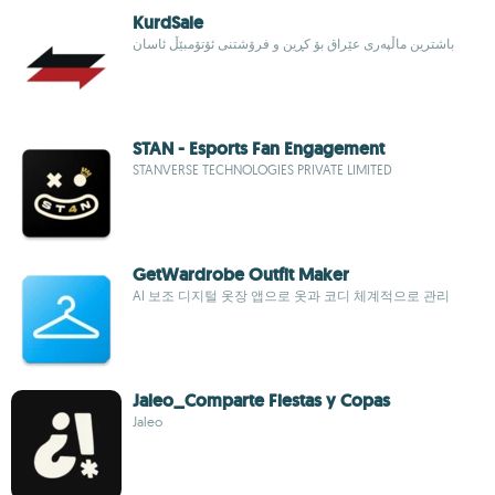
KurdSale
باشترین ماڵپەری عێراق بۆ کڕین و فرۆشتنی ئۆتۆمبێڵ ئاسان
STAN - Esports Fan Engagement
STANVERSE TECHNOLOGIES PRIVATE LIMITED
GetWardrobe Outfit Maker
AI 보조 디지털 옷장 앱으로 옷과 코디 체계적으로 관리
Jaleo_Comparte Fiestas y Copas
Jaleo