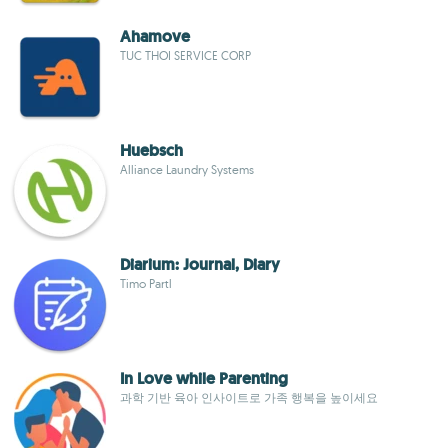
Ahamove
TUC THOI SERVICE CORP
Huebsch
Alliance Laundry Systems
Diarium: Journal, Diary
Timo Partl
In Love while Parenting
과학 기반 육아 인사이트로 가족 행복을 높이세요