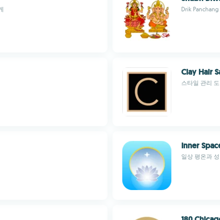
게
Drik Panchang 
Clay Hair S
스타일 관리 
Inner Spac
일상 평온과 성
180 Chicag