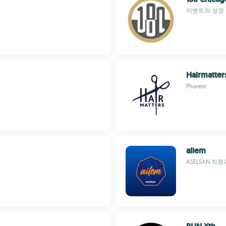
이벤트와 성경 
Hairmatter
Phorest
ailem
ASELSAN 직