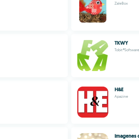
ZaleBox
TKWY
Tobit®Softwar
H&E
Apazine
Imagenes c