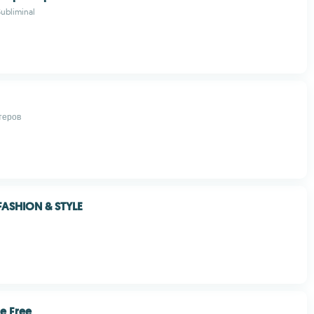
ubliminal
теров
FASHION & STYLE
e Free