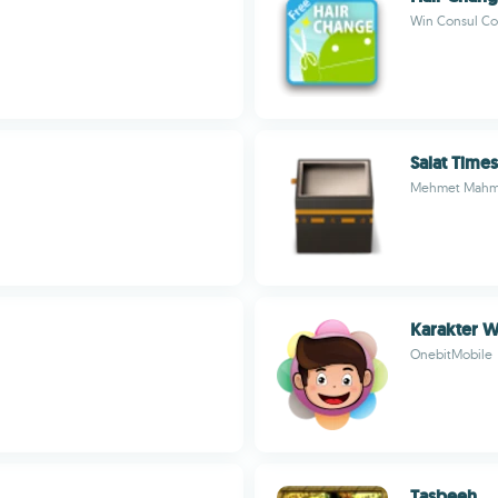
Win Consul Co.
Salat Times
Mehmet Mahm
Karakter 
OnebitMobile
Tasbeeh