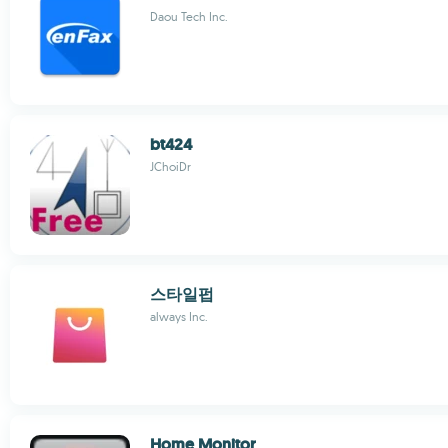
Daou Tech Inc.
bt424
JChoiDr
스타일펍
always Inc.
Home Monitor