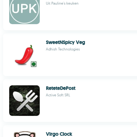
Uit Pauline's keuken
SweetNSpicy Veg
Adhish Technologies
ReteteDePost
Active Soft SRL
Virgo Clock