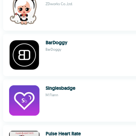
ZDworks Co.,Ltd.
BarDoggy
BarDoggy
Singlesbadge
M Flann
Pulse Heart Rate