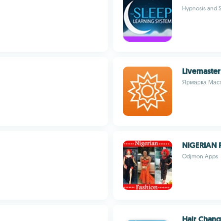
Hypnosis and S
Livemaster
Ярмарка Мас
NIGERIAN 
Odjmon Apps
Hair Chang