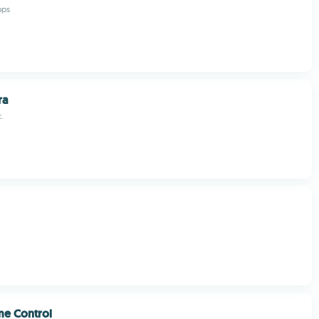
pps
ra
.
me Control