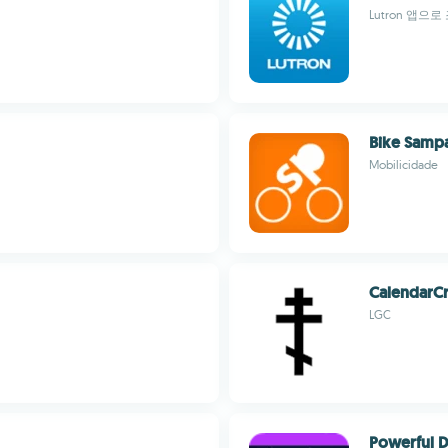
Lutron 앱으
Bike Samp
Mobilicidade
CalendarC
LGC
Powerful 