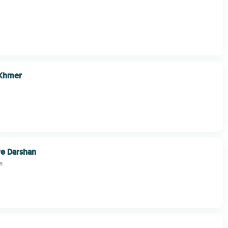
 Khmer
ve Darshan
a