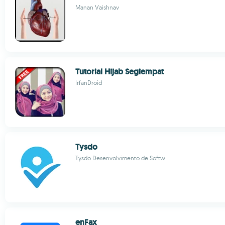
Manan Vaishnav
Tutorial Hijab Segiempat
IrfanDroid
Tysdo
Tysdo Desenvolvimento de Softw
enFax