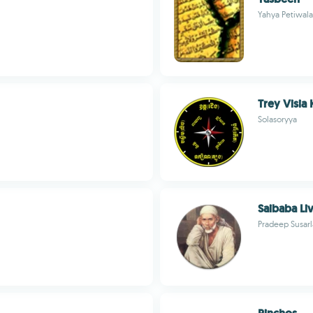
Yahya Petiwala
Trey Visia
Solasoryya
Saibaba Li
Pradeep Susarl