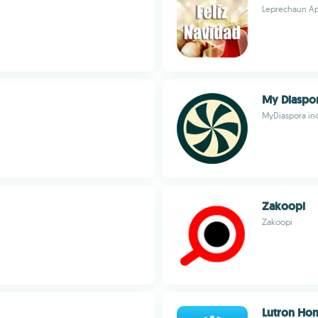
Leprechaun A
My Diaspo
MyDiaspora inc
Zakoopi
Zakoopi
Lutron Ho