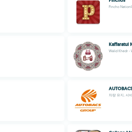
Pinchos
Pincho Na
Kaffaratul
Walid Khedr -
AUTOBAC
차량 유지, 서