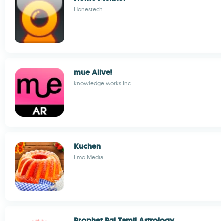
Honestech
mue Alive!
knowledge works.Inc
Kuchen
Emo Media
Prophet.Rgl Tamil Astrology