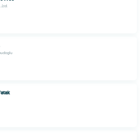
,Ltd.
udoglu
Watak