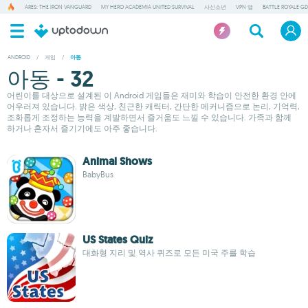
ARES: THE IRON VANGUARD
MY HERO ACADEMIA UNITED SURVIVAL
사신소년
VPN 앱
BATTLE ROYALE GD
ANDROID
/
게임
/
아동
아동 - 32
어린이를 대상으로 설계된 이 Android 게임들은 재미와 학습이 안전한 환경 안에
어우러져 있습니다. 밝은 색상, 친근한 캐릭터, 간단한 메커니즘으로 논리, 기억력,
조화롭게 조정하는 능력을 계발하면서 즐거움도 느낄 수 있습니다. 가족과 함께
하거나 혼자서 즐기기에도 아주 좋습니다.
Animal Shows
BabyBus
US States Quiz
대화형 지리 및 역사 퀴즈로 모든 미국 주를 학습