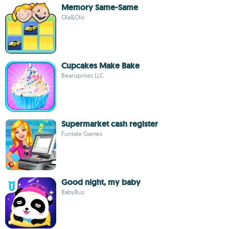
Memory Same-Same
Ola&Olo
Cupcakes Make Bake
Beansprites LLC
Supermarket cash register
Funtale Games
Good night, my baby
BabyBus