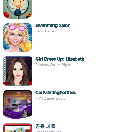
Swimming Salon
iProm Games
Girl Dress Up: Elizabeth
Deborah Walker Digital
CarPaintingForKids
RHM Games Studio
공룡 퍼즐
Espace Software