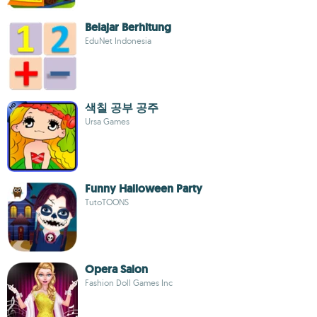
Belajar Berhitung
EduNet Indonesia
색칠 공부 공주
Ursa Games
Funny Halloween Party
TutoTOONS
Opera Salon
Fashion Doll Games Inc