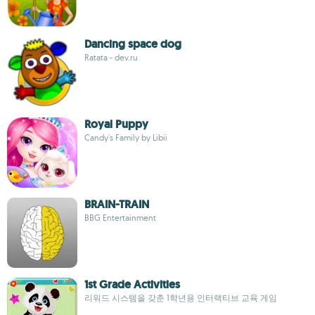
Dancing space dog
Ratata - dev.ru
Royal Puppy
Candy's Family by Libii
BRAIN-TRAIN
BBG Entertainment
1st Grade Activities
리워드 시스템을 갖춘 1학년용 인터랙티브 교육 게임