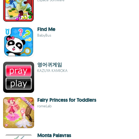
Find Me
BabyBus
영어귀게임
KAZUYA KAMIOKA
Fairy Princess for Toddlers
romeLab
Monta Palavras