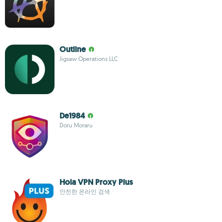
Outline
Jigsaw Operations LLC
De1984
Doru Moraru
Hola VPN Proxy Plus
안전한 온라인 검색