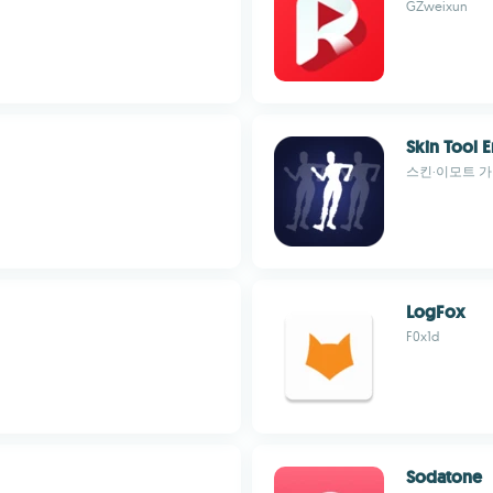
GZweixun
Skin Tool 
스킨·이모트 
LogFox
F0x1d
Sodatone