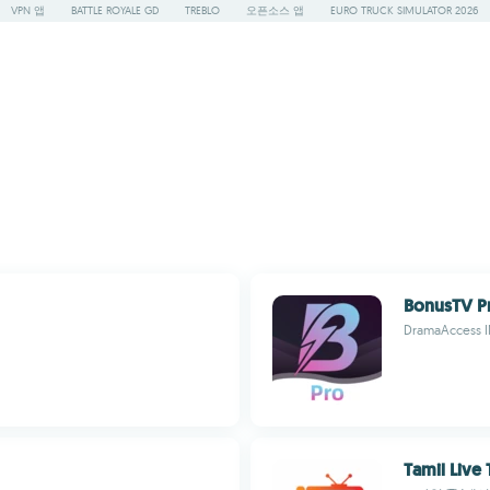
VPN 앱
BATTLE ROYALE GD
TREBLO
오픈소스 앱
EURO TRUCK SIMULATOR 2026
BonusTV P
DramaAccess 
Tamil Live 