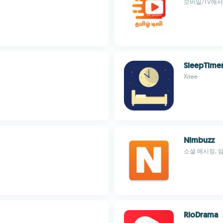
모바일/TV에서
SleepTime
Xitee
Nimbuzz
소셜 메시징, 
RioDrama