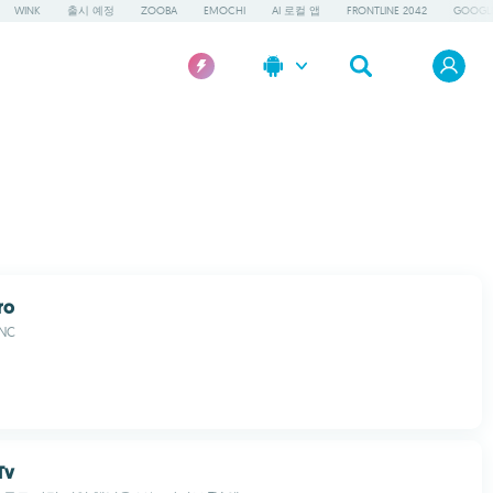
WINK
출시 예정
ZOOBA
EMOCHI
AI 로컬 앱
FRONTLINE 2042
GOOGLE
ro
INC
Tv