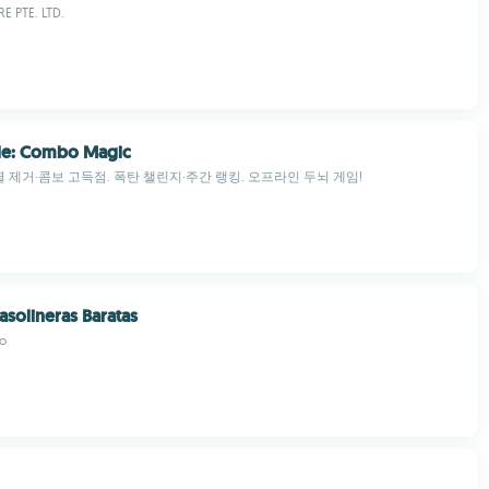
 PTE. LTD.
zle: Combo Magic
열 제거·콤보 고득점. 폭탄 챌린지·주간 랭킹. 오프라인 두뇌 게임!
asolineras Baratas
o