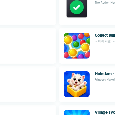
The Action Net
Collect Bal
타이머 퍼즐, 
Hole Jam - 
Princess MakeU
Village Ty