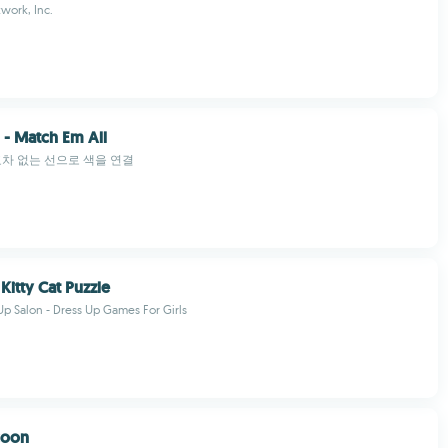
work, Inc.
l - Match Em All
교차 없는 선으로 색을 연결
Kitty Cat Puzzle
p Salon - Dress Up Games For Girls
coon