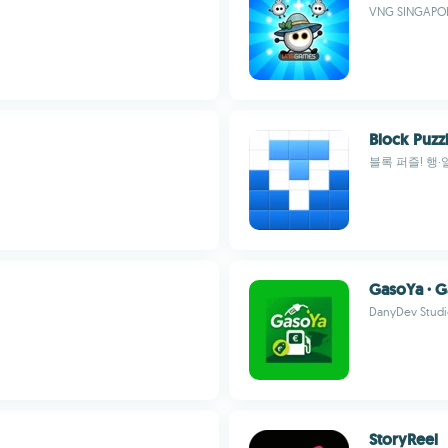
VNG SINGAPORE
Block Puz
블록 퍼즐! 행·
GasoYa · G
DanyDev Studi
StoryReel