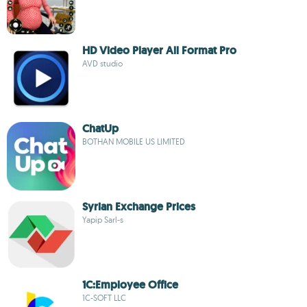
HD Video Player All Format Pro
AVD studio
ChatUp
BOTHAN MOBILE US LIMITED
Syrian Exchange Prices
Yapip Sarl-s
1C:Employee Office
1C-SOFT LLC