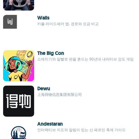
Waiis
카풀·라이드셰어 앱, 경로와 요금 비교
The Big Con
소매치기와 말빨로 판을 흔드는 90년대 내러티브 강도 게임
Dewu
上海得物信息集团有限公司
Andestaran
인터랙티브 지도와 알림이 있는 산 페르민 축제 가이드