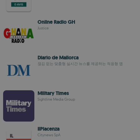
Online Radio GH
Justice
Diario de Mallorca
끊김 없는 맞춤형 실시간 뉴스를 제공하는 적응형 앱
Military Times
Sightline Media Group
IlPiacenza
Citynews SpA