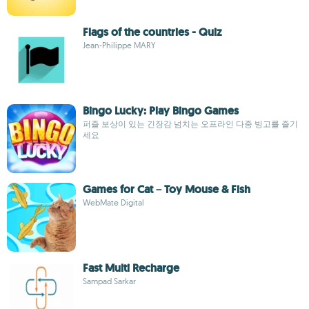
Flags of the countries - Quiz
Jean-Philippe MARY
Bingo Lucky: Play Bingo Games
퍼즐 보상이 있는 긴장감 넘치는 오프라인 다중 빙고를 즐기
세요
Games for Cat－Toy Mouse & Fish
WebMate Digital
Fast Multi Recharge
Sampad Sarkar