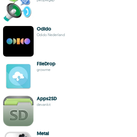
Odido
Odido Nederland
FileDrop
growme
Apps2SD
devankit
Metal