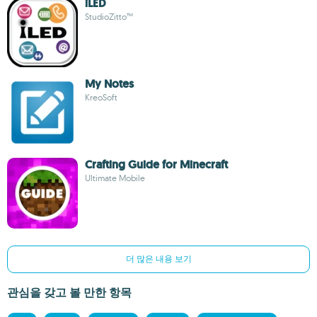
iLED
StudioZitto™
My Notes
KreoSoft
Crafting Guide for Minecraft
Ultimate Mobile
더 많은 내용 보기
관심을 갖고 볼 만한 항목