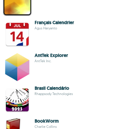
Français Calendrier
Agus Haryanto
AntTek Explorer
AntTek Inc.
Brasil Calendário
Rhappsody Technologies
BookWorm
Charlie Collins