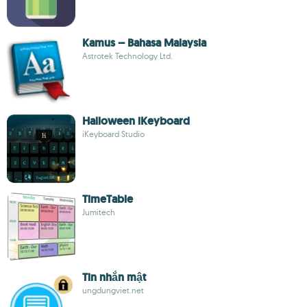
Kamus – Bahasa Malaysia
Astrotek Technology Ltd.
Halloween iKeyboard
iKeyboard Studio
TimeTable
Jumitech
Tin nhắn mật
ungdungviet.net