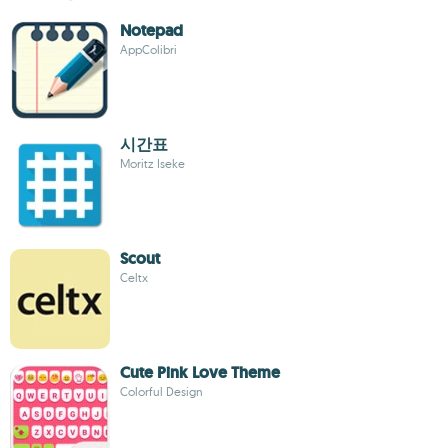
Notepad
AppColibri
시간표
Moritz Iseke
Scout
Celtx
Cute Pink Love Theme
Colorful Design