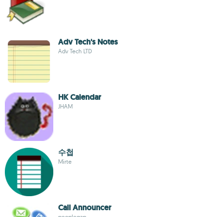
Adv Tech's Notes
Adv Tech LTD
HK Calendar
JHAM
수첩
Mirte
Call Announcer
peoplegap