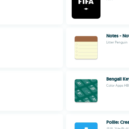
Notes - N
Litter Penguin
Bengali K
Color Apps HB
Pollie: Cre
공유 가능한 설