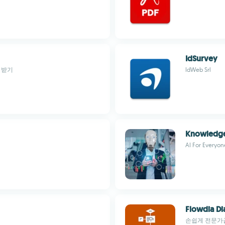
IdSurvey
 받기
IdWeb Srl
Knowledge
AI For Everyo
Flowdia Di
손쉽게 전문가급