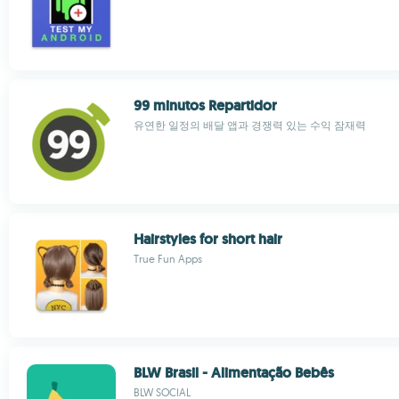
99 minutos Repartidor
유연한 일정의 배달 앱과 경쟁력 있는 수익 잠재력
Hairstyles for short hair
True Fun Apps
BLW Brasil - Alimentação Bebês
BLW SOCIAL