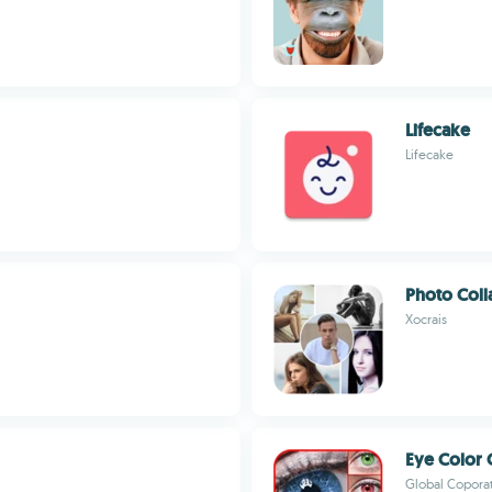
Lifecake
Lifecake
Photo Coll
Xocrais
Eye Color
Global Copora