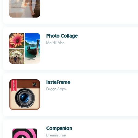
Photo Collage
MeiHillMan
InstaFrame
Fugga Apps
Companion
Dreamstime