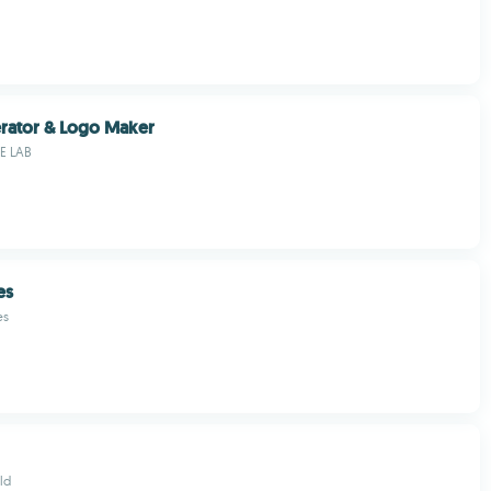
rator & Logo Maker
E LAB
es
es
ld