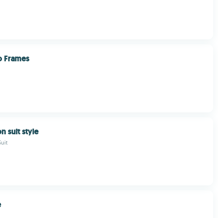
o Frames
n suit style
Suit
e