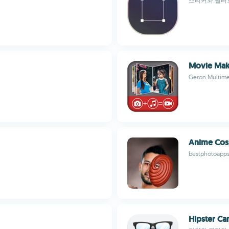
스티커와 필터로
Movie Mak
Geron Multime
Anime Cosp
bestphotoapp
Hipster C