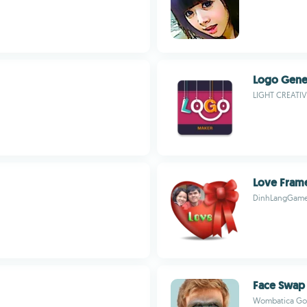
Logo Gene
LIGHT CREATIV
Love Fram
DinhLangGam
Face Swap
Wombatica Go