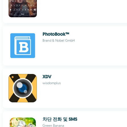
PhotoBook™
Brand & Nobel GmbH
XDV
wisdomplus
차단 전화 및 SMS
Green Banana