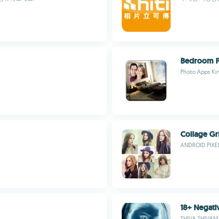
Bedroom P
Photo Apps Ki
Collage Gr
ANDROID PIXE
18+ Negati
SHIVA SHIVAM