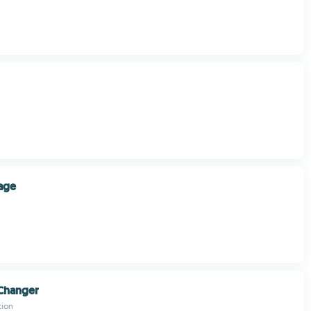
age
 Changer
tion