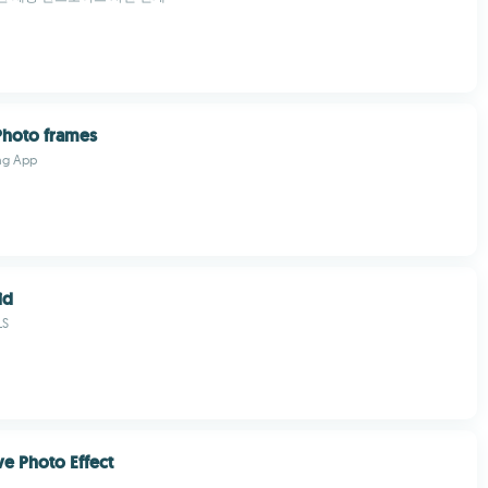
hoto frames
ng App
id
LS
ve Photo Effect