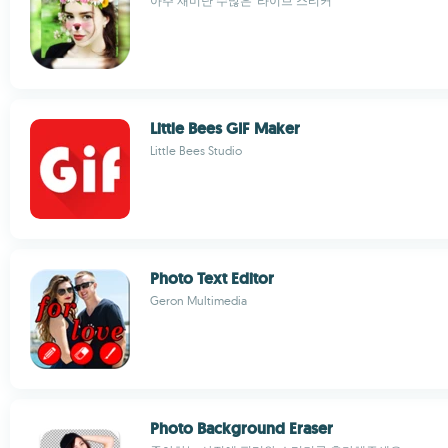
아주 재미난 수많은 '라이브 스티커'
Little Bees GIF Maker
Little Bees Studio
Photo Text Editor
Geron Multimedia
Photo Background Eraser