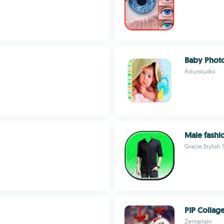
Baby Phot
Asturstudio
Male fashio
Gracie Stylish 
PIP Collag
Zentartain