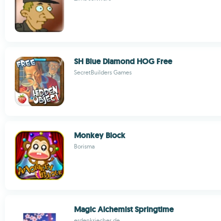
SH Blue Diamond HOG Free
SecretBuilders Games
Monkey Block
Borisma
Magic Alchemist Springtime
erdenkriecher.de