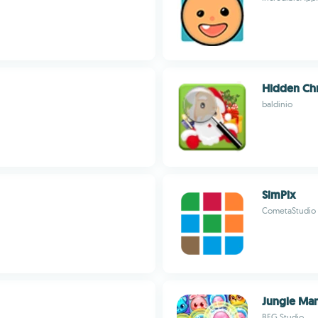
Hidden Ch
baldinio
SimPix
CometaStudio
Jungle Man
BFG Studio