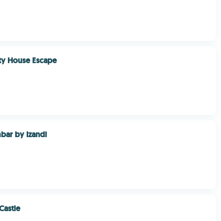
ty House Escape
bar by Izandi
Castle