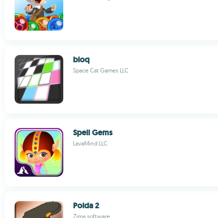
bloq
Space Cat Games LLC
Spell Gems
LavaMind LLC
Polda 2
Zima software