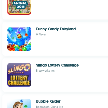
Funny Candy Fairyland
6 Player
Slingo Lottery Challenge
Blastworks Inc.
Bubble Raider
Boomdash Digital Ltd