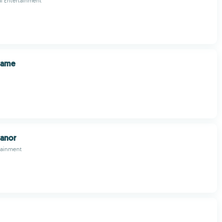
l Entertainment
Game
anor
tainment