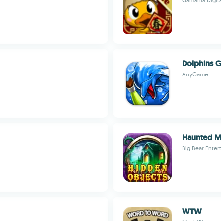
Gamania Digita
Dolphins 
AnyGame
Haunted M
Big Bear Enter
WTW