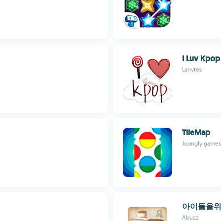
I Luv Kpop
Lanytek
TileMap
Joongly games
아이들을위
Abuzz