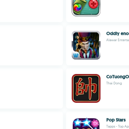
Oddly en
Alawar Enterta
CoTuongOn
Thai Dong
Pop Stars
Tapps - Top A