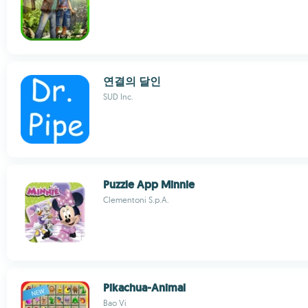
연결의 달인
SUD Inc.
Puzzle App Minnie
Clementoni S.p.A.
Pikachua-Animal
Bao Vi