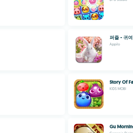
퍼즐 - 귀
Appilo
Story Of F
KIDS MOBI
Gu Mornin