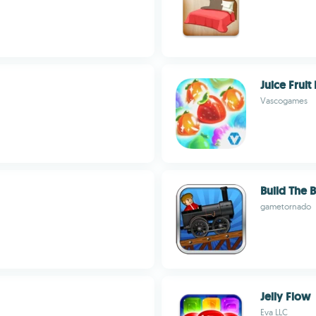
Juice Fruit
Vascogames
Build The 
gametornado
Jelly Flow
Eva LLC