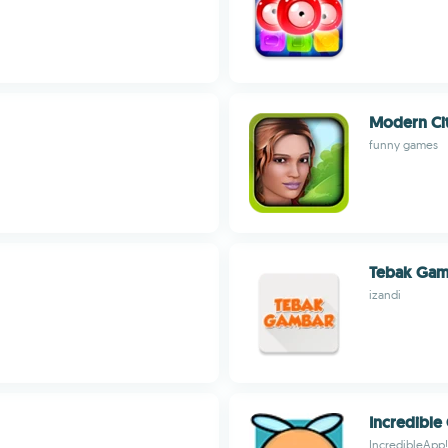
Modern Ci
funny games
Tebak Gam
izandi
Incredible 
IncredibleApp!