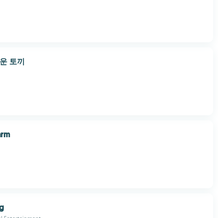
여운 토끼
arm
g