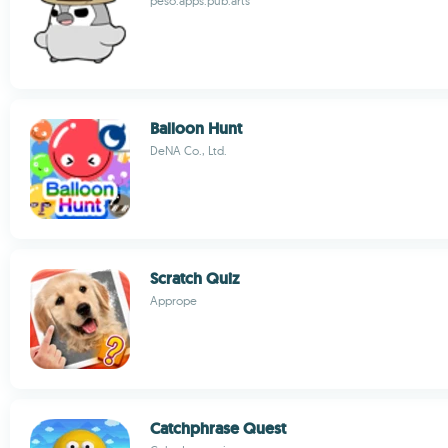
peso.apps.pub.arts
Balloon Hunt
DeNA Co., Ltd.
Scratch Quiz
Apprope
Catchphrase Quest