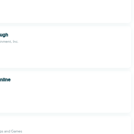
ough
inment, Inc.
line
pps and Games