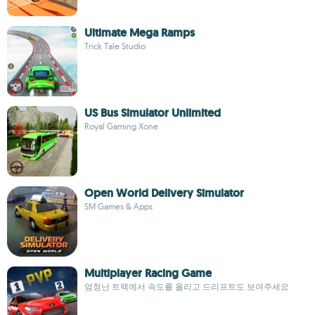
Ultimate Mega Ramps
Trick Tale Studio
US Bus Simulator Unlimited
Royal Gaming Xone
Open World Delivery Simulator
SM Games & Apps
Multiplayer Racing Game
엄청난 트랙에서 속도를 올리고 드리프트도 보여주세요