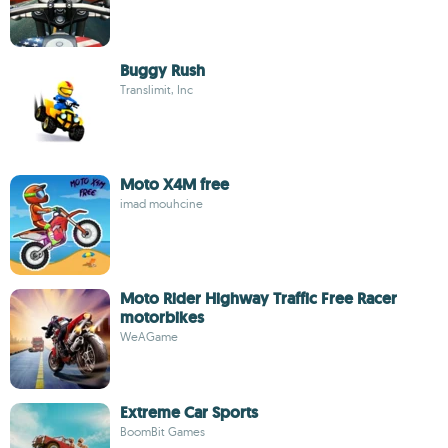
Buggy Rush
Translimit, Inc
Moto X4M free
imad mouhcine
Moto Rider Highway Traffic Free Racer
motorbikes
WeAGame
Extreme Car Sports
BoomBit Games