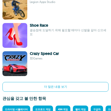
Legion Apps Studio
Shoe Race
결승점에 도달하기 위해 필요할 때마다 신발을 갈아 신으세
요
Crazy Speed Car
3DGames
더 많은 내용 보기
관심을 갖고 볼 만한 항목
드라이빙 시뮬레이터
오프로드 게임
4X4 게임
랠리 게임
구급차
드