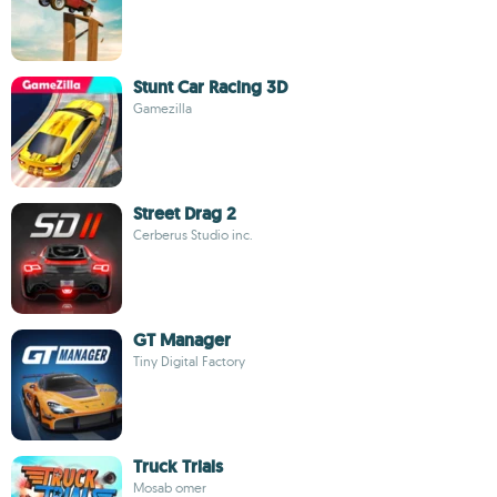
Stunt Car Racing 3D
Gamezilla
Street Drag 2
Cerberus Studio inc.
GT Manager
Tiny Digital Factory
Truck Trials
Mosab omer