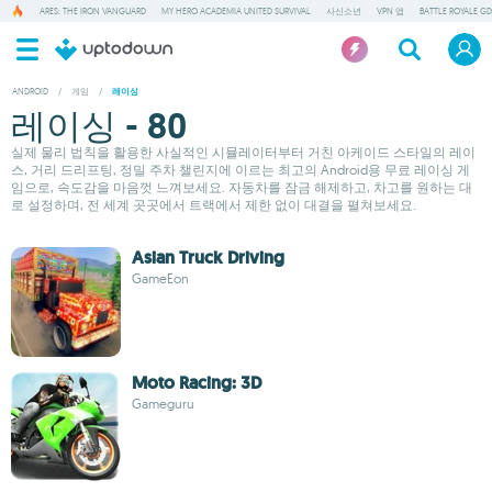
ARES: THE IRON VANGUARD
MY HERO ACADEMIA UNITED SURVIVAL
사신소년
VPN 앱
BATTLE ROYALE GD
ANDROID
/
게임
/
레이싱
레이싱 - 80
실제 물리 법칙을 활용한 사실적인 시뮬레이터부터 거친 아케이드 스타일의 레이
스, 거리 드리프팅, 정밀 주차 챌린지에 이르는 최고의 Android용 무료 레이싱 게
임으로, 속도감을 마음껏 느껴보세요. 자동차를 잠금 해제하고, 차고를 원하는 대
로 설정하며, 전 세계 곳곳에서 트랙에서 제한 없이 대결을 펼쳐보세요.
Asian Truck Driving
GameEon
Moto Racing: 3D
Gameguru