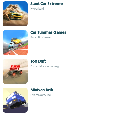
Stunt Car Extreme
Hyperkani
Car Summer Games
BoomBit Games
Top Drift
AxesInMotion Racing
Minivan Drift
Livemakers, Inc.