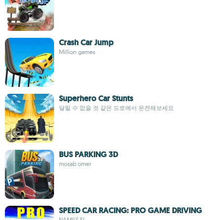
Crash Car Jump
Million games
Superhero Car Stunts
달릴 수 없을 것 같은 도로에서 운전해보세요
BUS PARKING 3D
mosab omer
SPEED CAR RACING: PRO GAME DRiVING
NAMILS EI