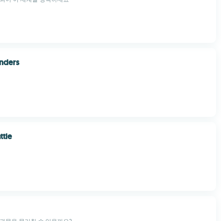
nders
ttle