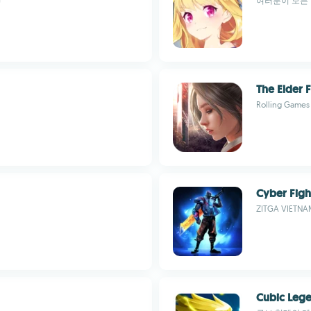
G
여러분이 모든 
The Elder F
Rolling Games 
Cyber Figh
ZITGA VIETNAM
Cubic Leg