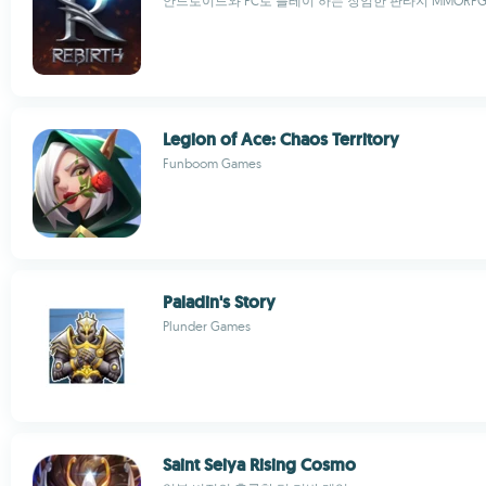
안드로이드와 PC로 플레이 하는 장엄한 판타지 MMORP
Legion of Ace: Chaos Territory
Funboom Games
Paladin's Story
Plunder Games
Saint Seiya Rising Cosmo