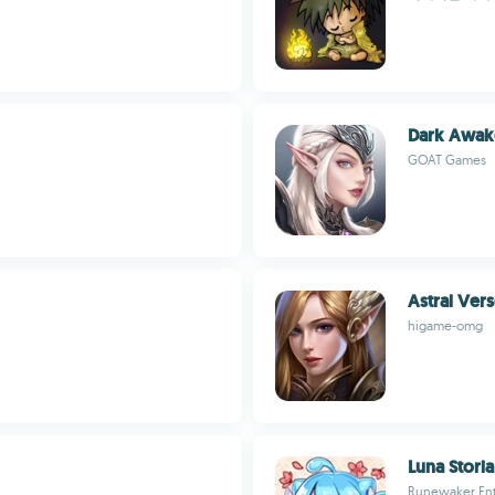
Dark Awak
GOAT Games
Astral Ver
higame-omg
Luna Stori
Runewaker En