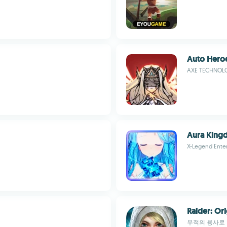
Auto Hero
AXE TECHNOL
Aura King
X-Legend Enter
Raider: Ori
무적의 용사로