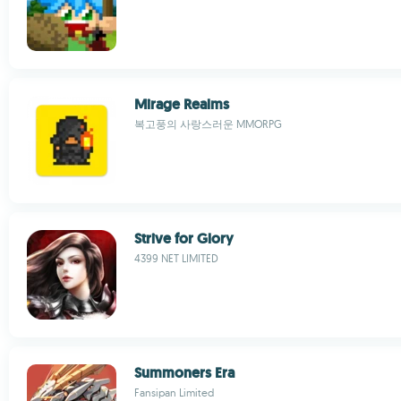
Mirage Realms
복고풍의 사랑스러운 MMORPG
Strive for Glory
4399 NET LIMITED
Summoners Era
Fansipan Limited