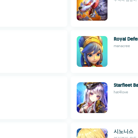
Royal Defe
manacree
Starfleet Ba
hat4love
시노니스