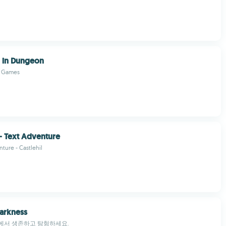
l in Dungeon
 Games
- Text Adventure
ture - Castlehil
arkness
에서 생존하고 탐험하세요.