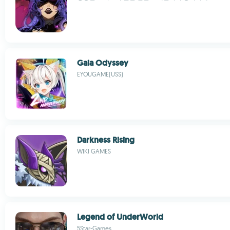
Gaia Odyssey
EYOUGAME(USS)
Darkness Rising
WIKI GAMES
Legend of UnderWorld
5Star-Games