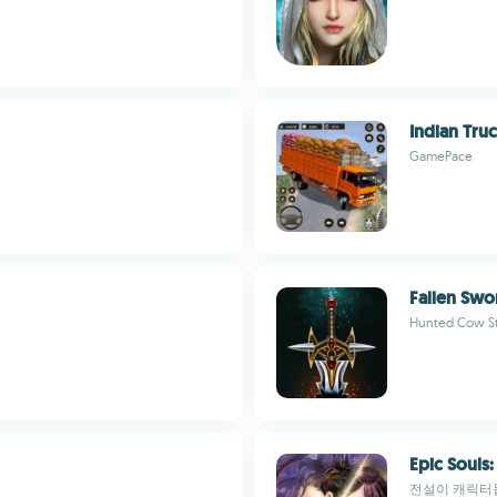
Indian Tru
GamePace
Fallen Swo
Hunted Cow St
Epic Souls
전설이 캐릭터