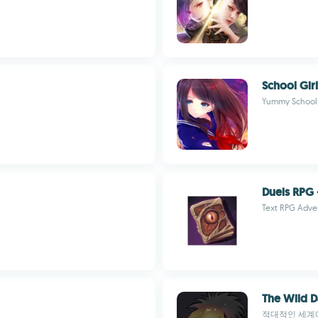
School Gir
Yummy School
Duels RPG 
Text RPG Adven
The Wild D
적대적인 세계