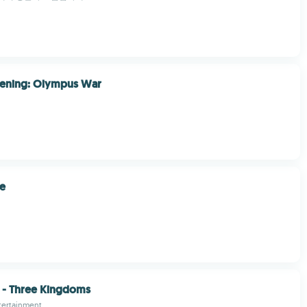
ening: Olympus War
se
a - Three Kingdoms
tertainment