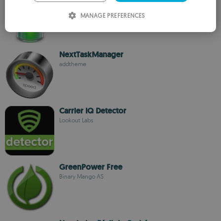
Weather Widget Theme Dev Team
ITALIAN
MANAGE PREFERENCES
SPANISH
ROMANIAN
NextTaskManager
addtheme
Carrier IQ Detector
Lookout Labs
GreenPower Free
Binary Mango AS