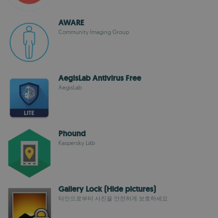
AWARE
Community Imaging Group
AegisLab Antivirus Free
AegisLab
Phound
Kaspersky Lаb
Gallery Lock (Hide pictures)
타인으로부터 사진을 안전하게 보호하세요