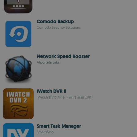
Comodo Backup
Comodo Security Solutions
Network Speed Booster
Alportela Labs
iWatch DVR II
iWatch DVR 카메라 관리 프로그램
Smart Task Manager
SmartWho