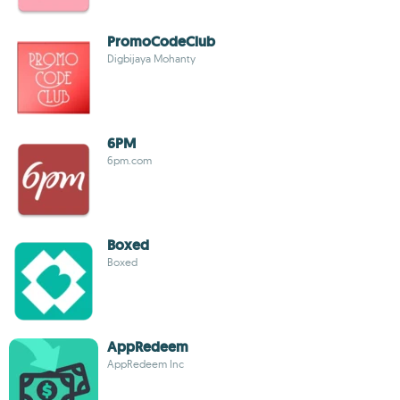
PromoCodeClub
Digbijaya Mohanty
6PM
6pm.com
Boxed
Boxed
AppRedeem
AppRedeem Inc