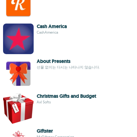
Cash America
CashAmerica
About Presents
선물 없이는 다시는 나타나지 않습니다.
Christmas Gifts and Budget
Axl Softs
Giftster
MyGiftster Corporation