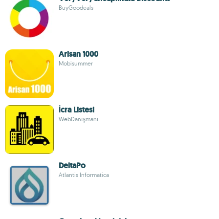
BuyGoodeals
Arisan 1000
Mobisummer
İcra Listesi
WebDanışmanı
DeltaPo
Atlantis Informatica