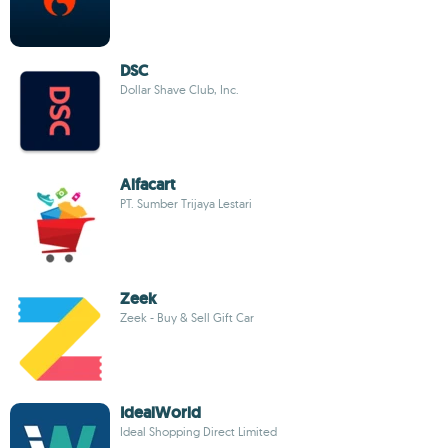
DSC
Dollar Shave Club, Inc.
Alfacart
PT. Sumber Trijaya Lestari
Zeek
Zeek - Buy & Sell Gift Car
IdealWorld
Ideal Shopping Direct Limited