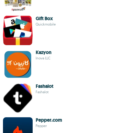
Gift Box
Quickmobile
Kazyon
Inova LLC
Fashalot
Fashalot
Pepper.com
Pepper