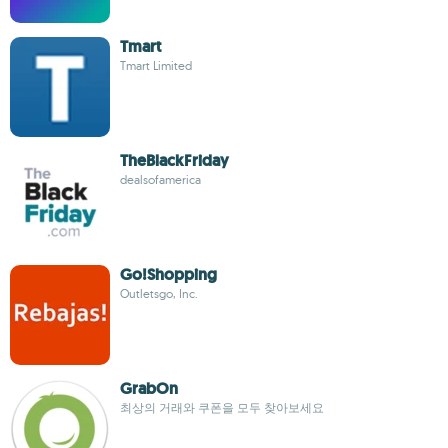
Tmart
Tmart Limited
TheBlackFriday
dealsofamerica
Go!Shopping
Outletsgo, Inc.
GrabOn
최상의 거래와 쿠폰을 모두 찾아보세요