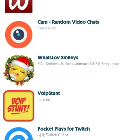
Cam - Random Video Chats
Cerca Apps
WhatsLov Smileys
SiA - Smileys, Stickers, animated GIF & Emoji apps
VoipStunt
Finarea
Pocket Plays for Twitch
대체 Twitch Client