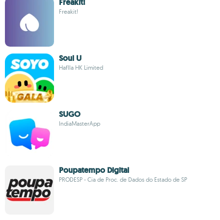
Freakit!
Freakit!
Soul U
Haflla HK Limited
SUGO
IndiaMasterApp
Poupatempo Digital
PRODESP - Cia de Proc. de Dados do Estado de SP