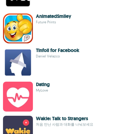
AnimatedSmiley
Future Prints
Tinfoil for Facebook
Daniel Velazco
Dating
MyLove
Wakie: Talk to Strangers
처음 만난 사람과 대화를 나눠보세요