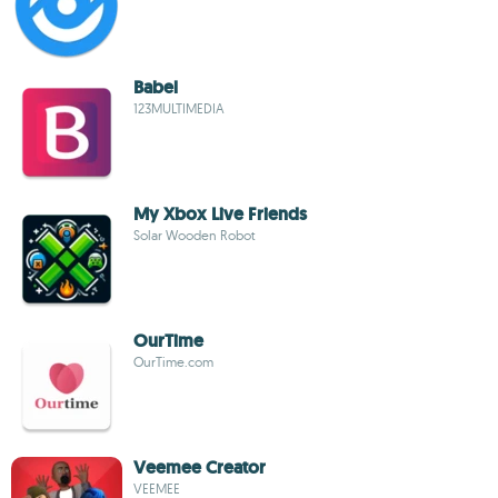
Babel
123MULTIMEDIA
My Xbox Live Friends
Solar Wooden Robot
OurTime
OurTime.com
Veemee Creator
VEEMEE