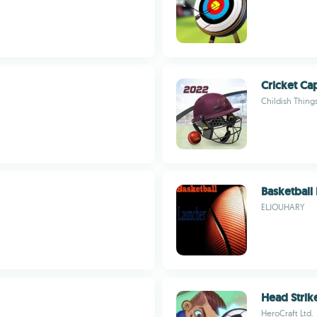
Cricket Ca
Childish Thing
Basketball
ELJOUHARY
Head Strik
HeroCraft Ltd.