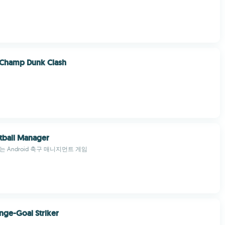
 Champ Dunk Clash
tball Manager
 Android 축구 매니지먼트 게임
enge-Goal Striker