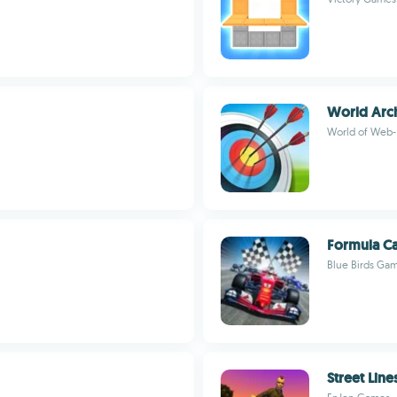
World Arc
World of We
Formula Ca
Blue Birds Ga
Street Line