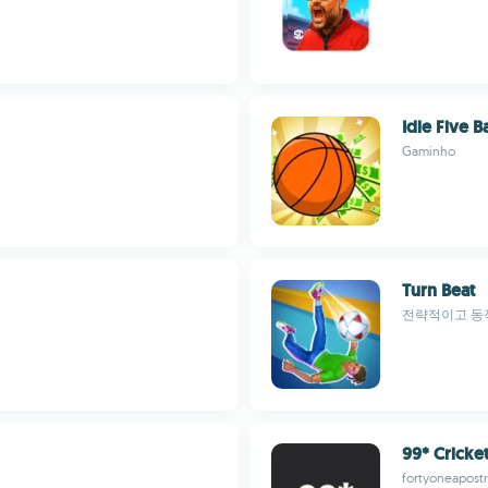
Idle Five 
Gaminho
Turn Beat
전략적이고 동
99* Cricke
fortyoneapost