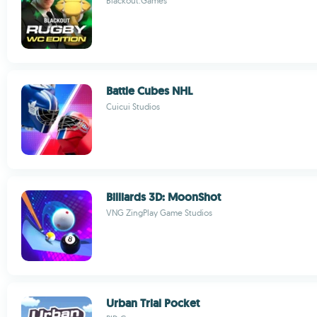
Blackout.Games
Battle Cubes NHL
Cuicui Studios
Billiards 3D: MoonShot
VNG ZingPlay Game Studios
Urban Trial Pocket