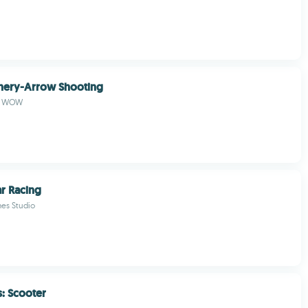
hery-Arrow Shooting
b- WOW
r Racing
mes Studio
s: Scooter