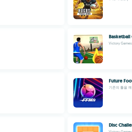
Basketball
Victory Games
Future Foo
기존의 틀을 깨는
Disc Chall
Victory Games