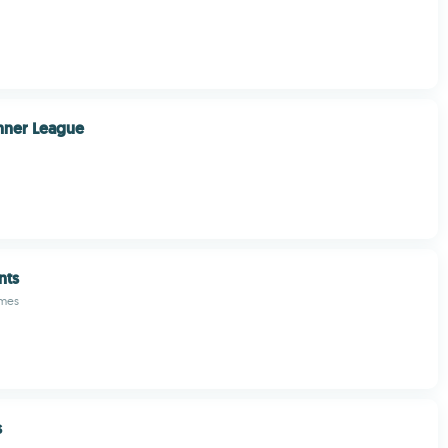
nner League
nts
mes
s