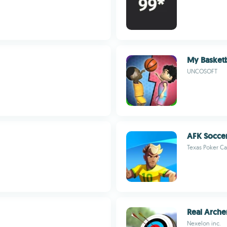
My Basketb
UNCOSOFT
AFK Socce
Texas Poker C
Real Arche
Nexelon inc.