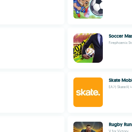
Soccer Mas
Firephoenix St
Skate Mobi
EA가 Skate
Rugby Run
V for Victory