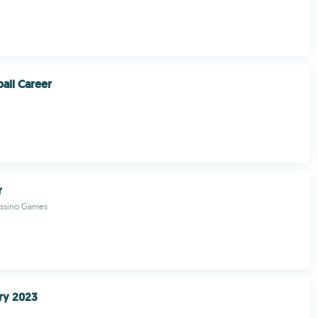
all Career
r
assino Games
ry 2023