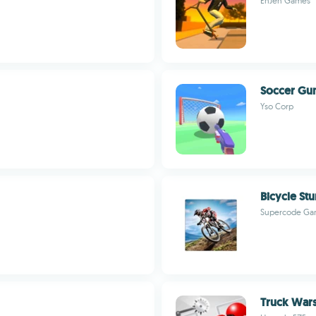
EnJen Games
Soccer Gu
Yso Corp
Bicycle Stu
Supercode Ga
Truck War