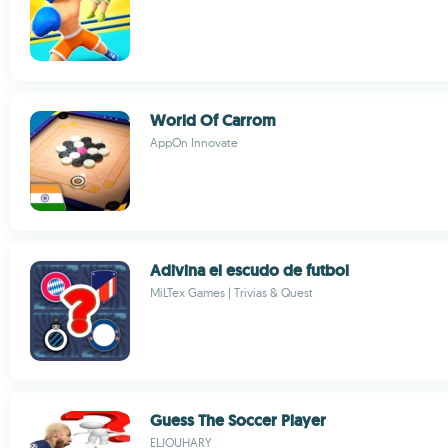
World Of Carrom
AppOn Innovate
Adivina el escudo de futbol
MiLTex Games | Trivias & Quest
Guess The Soccer Player
ELJOUHARY