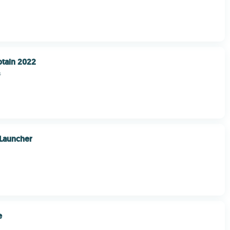
ptain 2022
s
 Launcher
e