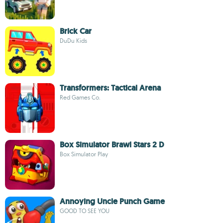
Brick Car
DuDu Kids
Transformers: Tactical Arena
Red Games Co.
Box Simulator Brawl Stars 2 D
Box Simulator Play
Annoying Uncle Punch Game
GOOD TO SEE YOU