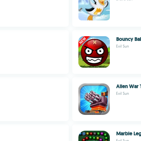
Bouncy Bal
Evil Sun
Alien War 
Evil Sun
Marble Le
Evil Sun