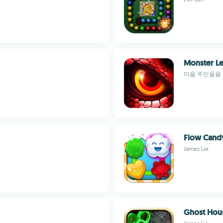
Monster L
마을 주민들을 
Flow Cand
James Lie
Ghost Hou