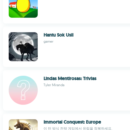
Hantu Sok Usil
gamer
Lindas Mentirosas: Trivias
Tyler Miranda
Immortal Conquest: Europe
이 턴 방식 전략 게임에서 유럽을 정복하세요.