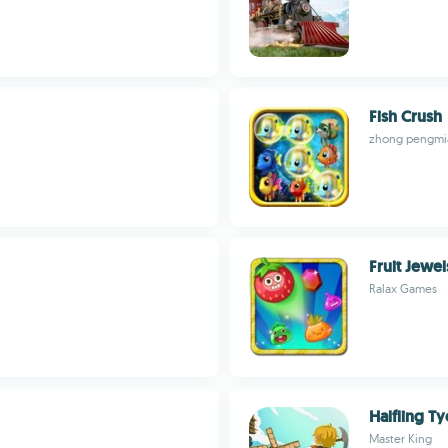
Fish Crush
zhong pengmi
Fruit Jewel
Ralax Games
Halfling T
Master King