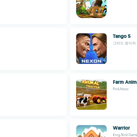
Tango 5
그리드 방식의
Farm Anima
PinkAboo
Warrior
King Bird Gam