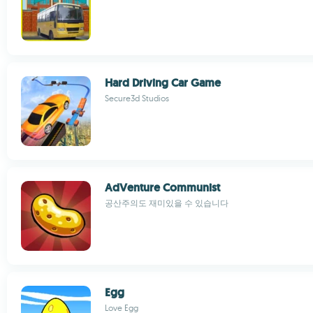
Hard Driving Car Game
Secure3d Studios
AdVenture Communist
공산주의도 재미있을 수 있습니다
Egg
Love Egg