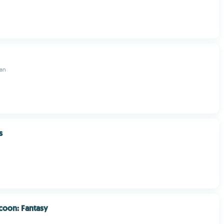
an
s
ycoon: Fantasy