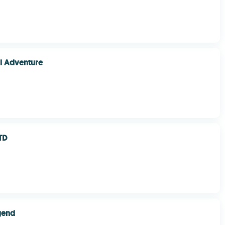
l Adventure
TD
gend