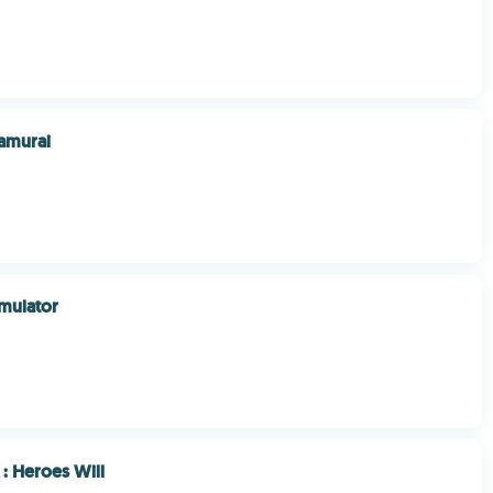
amurai
mulator
: Heroes Will