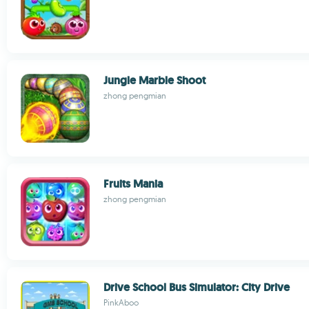
Jungle Marble Shoot
zhong pengmian
Fruits Mania
zhong pengmian
Drive School Bus Simulator: City Drive
PinkAboo