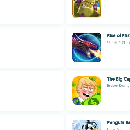
Rise of Fir
여러분의 왕국
The Big Cap
Broken Reality
Penguin R
Drave San