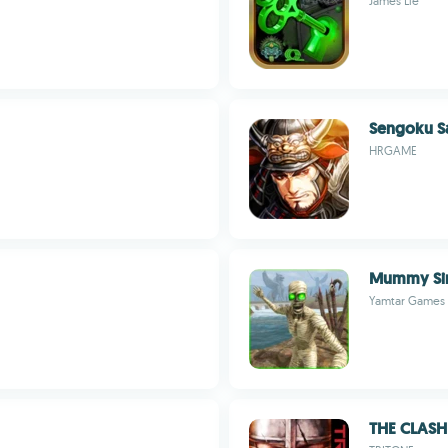
James Lie
Sengoku S
HRGAME
Mummy Si
Yamtar Games
THE CLASH 