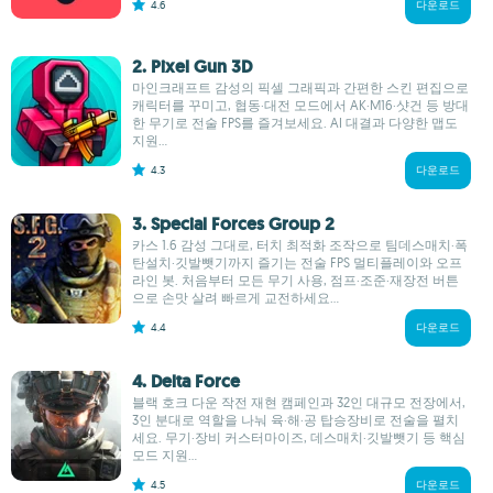
4.6
다운로드
2. Pixel Gun 3D
마인크래프트 감성의 픽셀 그래픽과 간편한 스킨 편집으로
캐릭터를 꾸미고, 협동·대전 모드에서 AK·M16·샷건 등 방대
한 무기로 전술 FPS를 즐겨보세요. AI 대결과 다양한 맵도
지원...
4.3
다운로드
3. Special Forces Group 2
카스 1.6 감성 그대로, 터치 최적화 조작으로 팀데스매치·폭
탄설치·깃발뺏기까지 즐기는 전술 FPS 멀티플레이와 오프
라인 봇. 처음부터 모든 무기 사용, 점프·조준·재장전 버튼
으로 손맛 살려 빠르게 교전하세요...
4.4
다운로드
4. Delta Force
블랙 호크 다운 작전 재현 캠페인과 32인 대규모 전장에서,
3인 분대로 역할을 나눠 육·해·공 탑승장비로 전술을 펼치
세요. 무기·장비 커스터마이즈, 데스매치·깃발뺏기 등 핵심
모드 지원...
4.5
다운로드