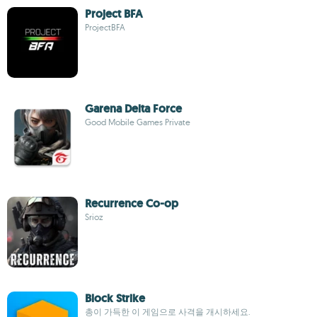
Project BFA
ProjectBFA
Garena Delta Force
Good Mobile Games Private
Recurrence Co-op
Srioz
Block Strike
총이 가득한 이 게임으로 사격을 개시하세요.