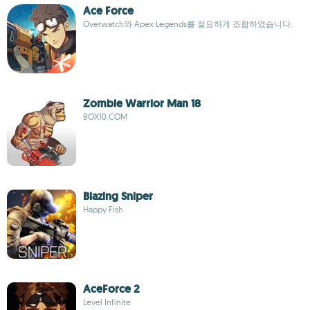
Ace Force
Overwatch와 Apex Legends를 절묘하게 조합하였습니다.
Zombie Warrior Man 18
BOX10.COM
Blazing Sniper
Happy Fish
AceForce 2
Level Infinite