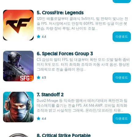
5. CrossFire: Legends
120인 배틀로얄부터 클래식 5v5까지, 팀 전략이 빛나는 전
술 FPS. 저사양에서도 안정적 60FPS, 뮤턴트·싱글 미션·봇
연습, 차량·장비 루팅, AI 난이도 조절...
4.4
다운로드
6. Special Forces Group 3
CS 감성의 멀티 FPS, 팀 대결부터 폭탄 모드·깃발 탈취·좀비
까지 9개 모드. 터치 최적화 조작과 자동 사격 옵션, 향상된
그래픽으로 전술 플레이 완성...
4.5
다운로드
7. Standoff 2
Dust2·Mirage 등 익숙한 맵에서 테러/대테러 폭탄전과 팀
데스매치를 즐기는 전술 FPS. AK·M4·AWP, 모바일 최적화
조작과 밝고 사실적인 그래픽, 온라인/오프라인 지원...
4.4
다운로드
8. Critical Strike Portable