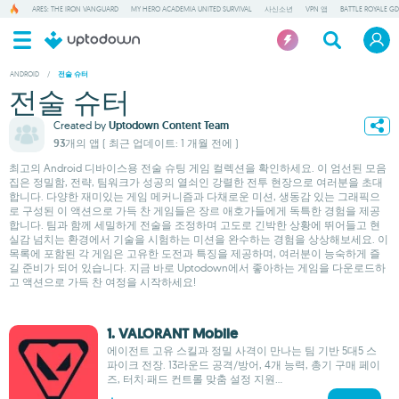
ARES: THE IRON VANGUARD
MY HERO ACADEMIA UNITED SURVIVAL
사신소년
VPN 앱
BATTLE ROYALE GD
ANDROID
/
전술 슈터
전술 슈터
Created by
Uptodown Content Team
93개의 앱
( 최근 업데이트: 1 개월 전에 )
최고의 Android 디바이스용 전술 슈팅 게임 컬렉션을 확인하세요. 이 엄선된 모음
집은 정밀함, 전략, 팀워크가 성공의 열쇠인 강렬한 전투 현장으로 여러분을 초대
합니다. 다양한 재미있는 게임 메커니즘과 다채로운 미션, 생동감 있는 그래픽으
로 구성된 이 액션으로 가득 찬 게임들은 장르 애호가들에게 독특한 경험을 제공
합니다. 팀과 함께 세밀하게 전술을 조정하며 고도로 긴박한 상황에 뛰어들고 현
실감 넘치는 환경에서 기술을 시험하는 미션을 완수하는 경험을 상상해보세요. 이
목록에 포함된 각 게임은 고유한 도전과 특징을 제공하며, 여러분이 능숙하게 즐
길 준비가 되어 있습니다. 지금 바로 Uptodown에서 좋아하는 게임을 다운로드하
고 액션으로 가득 찬 여정을 시작하세요!
1. VALORANT Mobile
에이전트 고유 스킬과 정밀 사격이 만나는 팀 기반 5대5 스
파이크 전장. 13라운드 공격/방어, 4개 능력, 총기 구매 페이
즈, 터치·패드 컨트롤 맞춤 설정 지원...