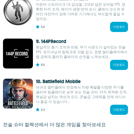
카운터 스트라이크 1.6 감성을 그대로 담은 모바일 FPS. 정
확한 터치 조작, 레이더·생명·탄약 표시, 클래식 모드와 온
라인 대전까지 갖춰 가벼운 기기에서도 부드럽게 즐길 수
있어요...
3.4
다운로드
9. 144PRecord
현실적인 총기 조작과 반동, 무기 사운드가 살아있는 전술
FPS. 포지셔닝과 팀워크로 각을 잡고, 경쟁 멀티플레이에서
맵 공략과 클러치 플레이의 손맛을 느껴보세요...
5.0
다운로드
10. Battlefield Mobile
대규모 멀티플레이 전장에서 차량·폭발물·다양한 무기를
굴리며 팀플레이로 승부 보는 전술 슈터. 터치 최적화 조작,
현실감 넘치는 액션과 모드, 콘솔급 그래픽을 언제 어디서
나 즐길 수 있습니다...
4.2
다운로드
전술 슈터 컬렉션에서 더 많은 게임을 찾아보세요