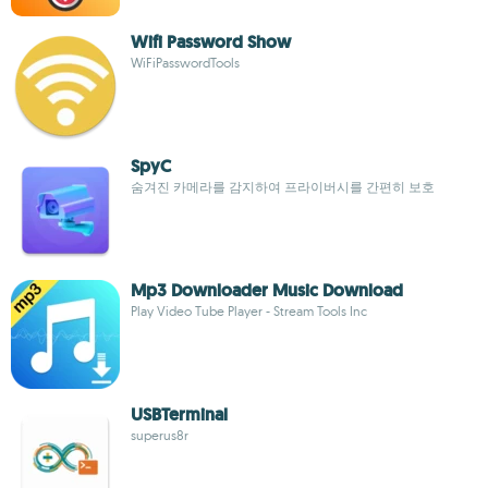
Wifi Password Show
WiFiPasswordTools
SpyC
숨겨진 카메라를 감지하여 프라이버시를 간편히 보호
Mp3 Downloader Music Download
Play Video Tube Player - Stream Tools Inc
USBTerminal
superus8r