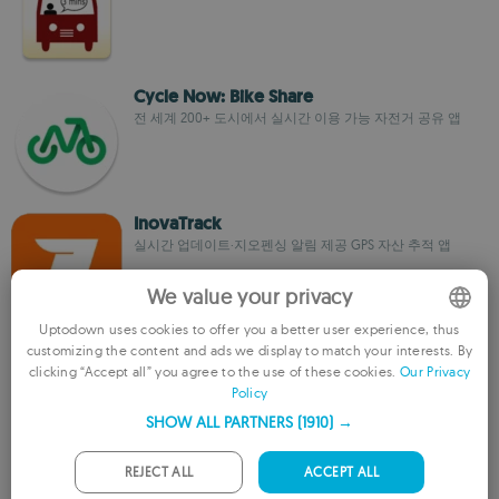
Cycle Now: Bike Share
전 세계 200+ 도시에서 실시간 이용 가능 자전거 공유 앱
InovaTrack
실시간 업데이트·지오펜싱 알림 제공 GPS 자산 추적 앱
We value your privacy
Uptodown uses cookies to offer you a better user experience, thus
fliTrack
customizing the content and ads we display to match your interests. By
ENGLISH
clicking “Accept all” you agree to the use of these cookies.
Our Privacy
Android에서 차량·장비를 위한 GPS 자산 추적
Policy
FRENCH
SHOW ALL PARTNERS
(1910) →
GERMAN
PORTUGUESE
REJECT ALL
ACCEPT ALL
Servicio de \nAsistencia
Renfe 지원을 손쉽게 관리하고 실시간 여행 업데이트 받기